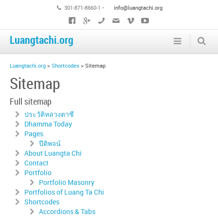
301-871-8660-1 •
info@luangtachi.org
Luangtachi.org
Luangtachi.org
>
Shortcodes
>
Sitemap
Sitemap
Full sitemap
ประวัติหลวงตาชี
Dhamma Today
Pages
ปีติพจน์
About Luangta Chi
Contact
Portfolio
Portfolio Masonry
Portfolios of Luang Ta Chi
Shortcodes
Accordions & Tabs