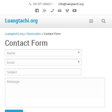
301-871-8660-1 •
info@luangtachi.org
Luangtachi.org
Luangtachi.org
>
Shortcodes
>
Contact Form
Contact Form
*
Name
*
Email
Subject
Message