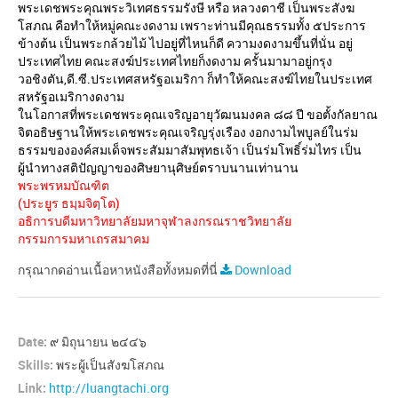
พระเดชพระคุณพระวิเทศธรรมรังษี หรือ หลวงตาชี เป็นพระสังฆ
โสภณ คือทำให้หมู่คณะงดงาม เพราะท่านมีคุณธรรมทั้ง ๕ประการ
ข้างต้น เป็นพระกล้วยไม้ ไปอยู่ที่ไหนก็ดี ความงดงามขึ้นที่นั่น อยู่
ประเทศไทย คณะสงฆ์ประเทศไทยก็งดงาม ครั้นมามาอยู่กรุง
วอชิงตัน,ดี.ซี.ประเทศสหรัฐอเมริกา ก็ทำให้คณะสงฆ์ไทยในประเทศ
สหรัฐอเมริกางดงาม
ในโอกาสที่พระเดชพระคุณเจริญอายุวัฒนมงคล ๘๘ ปี ขอตั้งกัลยาณ
จิตอธิษฐานให้พระเดชพระคุณเจริญรุ่งเรือง งอกงามไพบูลย์ในร่ม
ธรรมขององค์สมเด็จพระสัมมาสัมพุทธเจ้า เป็นร่มโพธิ์ร่มไทร เป็น
ผู้นำทางสติปัญญาของศิษยานุศิษย์ตราบนานเท่านาน
พระพรหมบัณฑิต
(ประยูร ธมฺมจิตฺโต)
อธิการบดีมหาวิทยาลัยมหาจุฬาลงกรณราชวิทยาลัย
กรรมการมหาเถรสมาคม
กรุณากดอ่านเนื้อหาหนังสือทั้งหมดที่นี่
Download
Date:
๙ มิถุนายน ๒๔๔๖
Skills:
พระผู้เป็นสังฆโสภณ
Link:
http://luangtachi.org