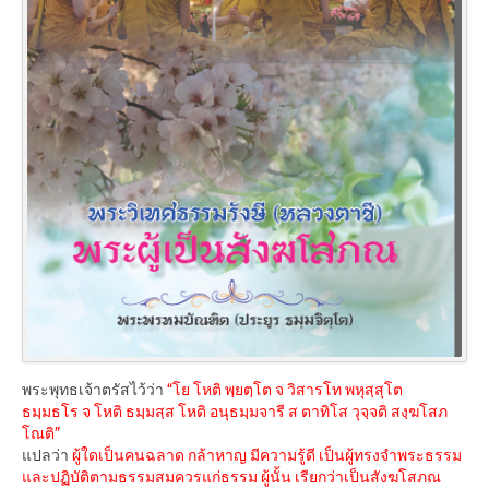
พระพุทธเจ้าตรัสไว้ว่า
“โย โหติ พฺยตฺโต จ วิสารโท พหุสฺสุโต
ธมฺมธโร จ โหติ ธมฺมสฺส โหติ อนุธมฺมจารี ส ตาทิโส วุจฺจติ สงฺฆโสภ
โณติ”
แปลว่า
ผู้ใดเป็นคนฉลาด กล้าหาญ มีความรู้ดี เป็นผู้ทรงจำพระธรรม
และปฏิบัติตามธรรมสมควรแก่ธรรม ผู้นั้น เรียกว่าเป็นสังฆโสภณ