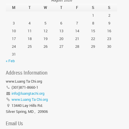
August 2026
M
T
W
T
F
S
S
1
2
3
4
5
6
7
8
9
10
11
12
13
14
15
16
17
18
19
20
21
22
23
24
25
26
27
28
29
30
31
« Feb
Address Information
www.Luang Ta Chi.org
(301)871-8660-1
info@luangtachi.org
www.Luang Ta Chi.org
13440 Lay Hills Rd.
Silver Spring, MD
,
20906
Email Us