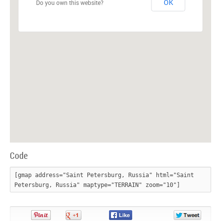
OK
Do you own this website?
Code
[gmap address="Saint Petersburg, Russia" html="Saint 
Petersburg, Russia" maptype="TERRAIN" zoom="10"]
Pin
Share
Share
Share