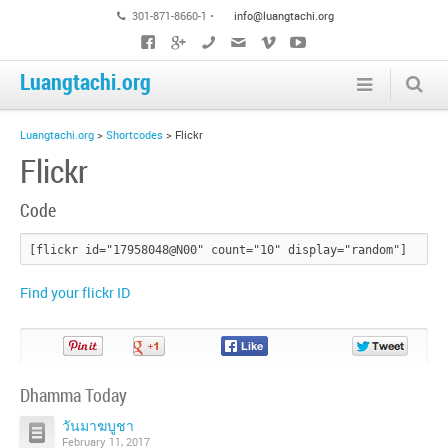
301-871-8660-1 •
info@luangtachi.org
Luangtachi.org
Luangtachi.org
>
Shortcodes
>
Flickr
Flickr
Code
Find your flickr ID
Pin
Share
Share
Share
It!
on
on
on
Google+
Facebook
Twitter
Dhamma Today
วันมาฆบูชา
February 11, 2017