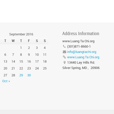
Address Information
September 2016
T
W
T
F
S
S
www.Luang Ta Chi.org
(301)871-8660-1
1
2
3
4
info@luangtachi.org
6
7
8
9
10
11
www.Luang Ta Chi.org
13
14
15
16
17
18
13440 Lay Hills Rd.
Silver Spring, MD
,
20906
20
21
22
23
24
25
27
28
29
30
l
Oct »