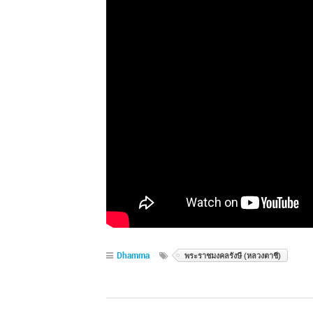
Dhamma
พระราชมงคลรังษี (หลวงตาชี)