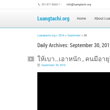
301-871-8660-1 •
info@luangtachi.org
Luangtachi.org
Home
About Lua
Luangtachi.org
>
2016
>
September
>
30
Daily Archives:
September 30, 20
ให้เบา…เอาหนัก , คนมีอายุ
September 30, 2016