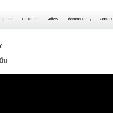
ngta Chi
Portfolios
Gallery
Dhamma Today
Contact
16
ยืน