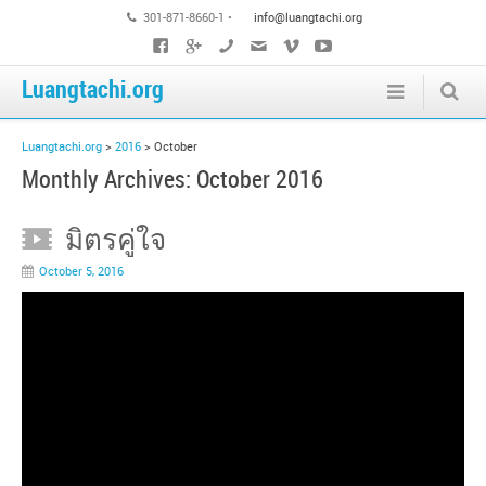
301-871-8660-1 •
info@luangtachi.org
Luangtachi.org
Luangtachi.org
>
2016
>
October
Monthly Archives:
October 2016
มิตรคู่ใจ
October 5, 2016