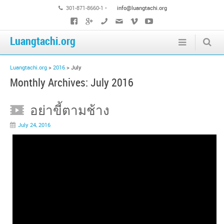
301-871-8660-1 •
info@luangtachi.org
Luangtachi.org
Luangtachi.org
>
2016
>
July
Monthly Archives:
July 2016
อย่าขี้ตามช้าง
July 24, 2016