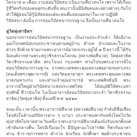
ไตรมาส ๓ เดือน งานสอนวิปัสสนาเป็นงานที่น่าสนใจ เพราะได้เรียน
รู้ชีวิตจริงของคนทุกระดับชั้น คนเรานั้นมีนิสัยคนละอย่างต่างๆ กันไป
ทำให้ผู้สอนได้รู้นิสัยของแต่ละคนที่แสดงออกมาในเวลาปฏิบัติ
วิปัสสนา ดังนั้น การสอนวิปัสสนากรรมฐาน จึงเป็นงานที่น่าสนใจ
สู่วัดทุ่งสาธิตฯ
นอกจากการสอนวิปัสสนากรรมฐาน เป็นงานประจำแล้ว ก็ยังมีงาน
ออกไปเทศน์อบรมประชาชนตามหมู่บ้าน ตำบล อำเภอและในงาน
ต่างๆ อีกด้วย ช่วยงานพระอาจารย์อาสภเถระอยู่ได้ ๒ ปี คราวนี้ ได้รับ
นิมนต์จากท่านพระครูวชิรธรรมโสภณ (หลวงพ่อสีนวล) วัดทุ่งสาธิต
วัดวชิรธรรมสาธิต พระโขนง กรุงเทพฯ ท่านไปขอพระอาจารย์ไป
สอนวิปัสสนากรรมฐาน จากพระเดชพระคุณหลวงพ่ออาสภมหาเถระ
(สมเด็จพระพุฒาจารย์) แห่งวัดมหาธาตุฯ พระเดชพระคุณหลวงพ่อ
อาสภมหาเถระ และท่านเจ้าคุณอาจารย์ พระเทพสิทธิมุนี พระ
อาจารย์ใหญ่ฝ่ายวิปัสสนาแห่งประเทศไทย ได้อนุมัติให้พระมหา
สุรศักดิ์ ชีวานันโท ไปเป็นอาจารย์สอนวิปัสสนาประจำ วัดวชิรธรรม
สาธิต (วัดทุ่งสาธิต) ตั้งแต่ปี พ.ศ. ๒๕๑๓
ขณะนั้น เวลานั้น พระอาจารย์สีนวล (หลวงพ่อสีนวล) กำลังมีชื่อเสียง
โด่งดังในด้านอภินิหารต่าง ๆ นานา ประชาชนพากันหลั่งไหลไปวัด
ทุ่งสาธิตไม่ขาดสาย วันหนึ่ง ๆ พระอาจารย์สีนวลต้องนั่งรับแขกตั้งแต่
เช้ายันกลางคืน ใครมีเรื่องอะไร มีปัญหาอะไรสารพัด ก็พากันมาหา
ท่าน ข้าราชการทหาร ตำรวจ นักเรียน นักศึกษา พ่อค้าประชาชน