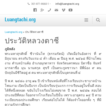
301-871-8660-1 •
info@luangtachi.org
Luangtachi.org
Luangtachi.org
>
ประวัติหลวงตาชี
ประวัติหลวงตาชี
ภูมิหลัง
พระมหาสุรศักดิ์ ชีวานันโท (ธรรมรัตน์) เกิดเมื่อวันอังคาร ที่ ๙
มิถุนายน ตรงกับวันแรม ๔ ค่ำ เดือน ๗ ปีฉลู พ.ศ. ๒๔๖๘ ที่บ้านโพน
งาม ตำบลบ้านค้อ อำเภอมุกดาหาร จังหวัดนครพนม บิดาชื่อ จันทร์
มารดาชื่อ มุน นามสกุล สุขรี เป็นตระกูลชาวนา มีพี่น้อง ๙ คน
ปัจจุบันมีชีวิตอยู่ ๕ คน พระมหาสุรศักดิ์เป็นบุตรคนที่ ๔
ปี พ.ศ. ๒๔๘๐ อายุ ๑๒ ปี เข้าเรียนหนังสือที่โรงเรียนประชาบาลบ้าน
โพนงาม เปิดเป็นปีแรก เป็นนักเรียนรุ่นแรก การเรียนอยู่ในขั้นดี สอบ
ได้ที่หนึ่งตลอด ขยันไปโรงเรียนไม่เคยขาด ปี พ.ศ. ๒๔๘๒ สอบได้
ประถมปีที่สอง ก็ออกจากโรงเรียนในปีนั้น เพราะอายุครบ ๑๔ ปี ตาม
ระเบียบของประถมศึกษา เรียนต่อไปไม่ได้ ก็ต้องจำใจออกทั้ง ๆ ที่มี
ความรักการศึกษา