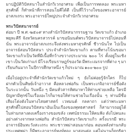
มาปฏิบัติวิปัสสนาในสำนักวิเวกอาศรม เพื่อเป็นการทดลอง พระมหา
สุรศักดิ์ ก็ทำหน้าที่การสอนโยคีได้ดี เป็นที่ไว้วางใจของพระอาจารย์
อาสภเถระ พระอาจารย์ใหญ่ประจำสำนักวิเวกอาศรม
พระวิปัสสนาจารย์
ต่อมา ปี พ.ศ.-๒๕๐๙ ทางสำนักวิปัสสนากรรมฐาน วัดเขาแก้ว อำเภอ
พยุหะคีรี จังหวัดนครสวรรค์ มาขอนิมนต์พระวิปัสสนาจารย์ไปสอนที่
นั่น พระอาจารย์อาสภเถระจึงส่งพระมหาสุรศักดิ์ ชีวานันโท ไปเป็น
อาจารย์สอนวิปัสสนา ประจำสำนักวัดเขาแก้ว ตามที่ทางโน้นขอมา
วัดเขาแก้วเป็นวัดที่มีเนื้อที่กว้างขวางประมาณ ๒๐๐ ไร่ ตั้งอยู่ในเชิง
เขา เป็นวัดเก่าแก่ มีโรงเรียนราษฎร์ของวัด มีพระเณรจากที่ต่าง ๆ มา
เรียนกันมาก ในปีการศึกษาหนึ่ง ๆ ก็ประมาณ ๑๐๐-๒๐๐ รูป
เมื่อไปอยู่ประจำที่สำนักวัดเขาแก้วใหม่ ๆ ยังไม่ค่อยรู้จักใคร ก็ไป
ฝากตัวเป็นศิษย์เจ้าอาวาส คือหลวงพ่อกัน เป็นพระเกจิอาจารย์ชื่อดัง
ในระแวกนั้น วันหนึ่ง ๆ มีคนทั่วสารทิศมาหาให้ท่านช่วยเหลือ ใครมี
ปัญหามีทุกข์ในเรื่องอะไรก็มาขอให้ท่านช่วยในเรื่องนั้น ๆ ท่านมีชื่อ
เสียงโด่งดังในทางไสยศาสตร์ เวทมนต์ กลคาถา แต่ว่าพระมหา
สุรศักดิ์ไปสอนวิปัสสนาอันเป็นเรืองของพุทธศาสตร์ ก็สามารถอยู่ได้
ในท่ามกลางดงเครื่องรางของขลัง เทศน์ธรรมะให้คนฟัง ดังไปคนละ
อย่างต่างจากหลวงพ่อกัน สำนักวิปัสสนาวัดเขาแก้ว ครั้งแรกมี พระ
อาจารย์อินทะวังสะเถระ พระชาวพม่าสอนมาก่อน ตอนหลังท่านกลับ
ประเทศพม่า ก็มีพระอาจารย์หงษ์ทอง มาสอนต่อ แต่ไม่นานก็ถูกธิดา