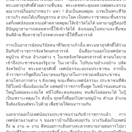
พระมหาสุรศักดิ์ด้วยความชื่นชม พระเดชพระคุณหลวงพ่อพระธรรม
คุณาภรณ์ก็ออกปากชมว่า มหา ! ฉันเป็นคนพยุหะ บวชเป็นพระที่วัด
เขาแก้ว สอบได้เปรียญธรรม ๙ ประโยค เป็นพระราชาคณะชั้นธรรม
แต่ก็เทศน์สอนพวกแม่ค้าตลาดพยุหะให้เข้าวัดไม่ได้ มหามาอยู่ปีสองปี
มีปัญญาสามารถสอนพวกนี้ให้เข้าวัดได้ ฉันขออนุโมทนาและชื่มชม
ยินดีด้วย ที่มหาช่วยโปรดพวกเหล่านี้ให้ขึ้นสวรรค์
การเป็นอาจารย์สอนวิปัสสนาที่วัดเขาแก้วนั้น พระมหาสุรศักดิ์ได้ร่วม
มือกับข้าราชการจังหวัดนครสวรรค์ นั่นคืองานออกไปเทศน์ตาม
หมู่บ้าน ตำบล อำเภอต่าง ๆ ในเขตจังหวัดนครสวรรค์ ตามนโยบาย
เข้าถึงประชาชนของรัฐบาล ในเวลานั้น ไปกับนายอำเภอบ้าง ปลัด
จังหวัดบ้าง พระมหาสุรศักดิ์ เทศน์ธรรมะอบรมประชาชน จากนั้น
ข้าราชการก็พูดถึงนโยบายของรัฐบาลในการช่วยเหลือประชาชน
ตามโครงการต่าง ๆ สังเกตดู ขณะที่พระเทศน์ธรรมะ ประชาชนที่ฟัง
ก็มีใบหน้ายิ้มแย้มแจ่มใส แต่พอข้าราชการขึ้นพูด ใบหน้าของคนส่วน
ใหญ่ไม่ค่อยจะแจ่มใส หนีไปทีละคนสองคน ทนฟังไม่ค่อยจะได้ ไม่รู้
เป็นเพราะเหตุอะไร ดังนั้น ทุกครั้งที่ออกไปตามหมู่บ้าน ตำบล อำเภอ
จึงต้องนิมนต์พระไปด้วย เพื่อช่วยให้คนมารวมกัน
นอกจากออกไปเทศน์อบรมประชาชนร่วมกับข้าราชการแล้ว การ
เทศน์ตามงานต่าง ๆ ของชาวบ้านก็มีแทบทุกวัน บางวันต้องไปเทศน์
ถึง ๒ งาน ๓ งาน ดีหน่อยการเดินทางสะดวกสบายง่ายต่อการไปมา
นับว่าชีวิตของพระมหาสุรศักดิ์ ขณะที่อยู่วัดเขาแก้ว ทำงานหนักที่สุด