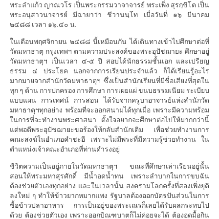
พระลำแก้ว ญาณวโร เป็นพระกรรมวาจาจารย์ พระเพ็ง สุรกฺขิโต เป็น
พระอนุสาวนาจารย์ มีฉายาว่า ชีวานนฺโท เมื่อวันที่ ๑๖ มีนาคม
๒๔๘๘ เวลา ๑๖.๔๐ น.
ในเดือนพฤศจิกายน ๒๔๘๘ นี้เหมือนกัน ได้เดินทางเข้าไปศึกษาต่อที่
วัดมหาธาตุ กรุงเทพฯ ตามความประสงค์ของพระอุปัชฌายะ ศึกษาอยู่
วัดมหาธาตุฯ เป็นเวลา ๔-๕ ปี สอบได้นักธรรมชั้นเอก และเปรียญ
ธรรม ๔ ประโยค นอกจากการเรียนประจำแล้ว ก็ได้เรียนรู้อะไร
มากมายจากสำนักวัดมหาธาตุฯ ซึ่งเป็นสำนักเรียนที่มีชื่อเสียงที่สุดใน
ทุก ๆ ด้าน การปกครอง การศึกษา การเผยแผ่ ขนบธรรมเนียม ระเบียบ
แบบแผน การเทศน์ การสอน ได้รับจากครูบาอาจารย์แห่งสำนักวัด
มหาธาตุฯทุกอย่าง พร้อมที่จะออกสนามได้ทุกเมื่อ เพราะมีความพร้อม
ในการที่จะทำงานพระศาสนา ตั้งใจอยากจะศึกษาต่อไปให้มากกว่านี้
แต่พอดีพระอุปัชฌายะขอร้องให้กลับสำนักเดิม เพื่อช่วยทำงานการ
คณะสงฆ์ในอำเภอคำชะอี เพราะไม่มีพระที่มีความรู้ช่วยทำงาน ใน
ตำแหน่งเจ้าคณะอำเภอที่ท่านดำรงอยู่
ชีวิตความเป็นอยู่ภายในวัดมหาธาตุฯ ขณะที่ศึกษาเล่าเรียนอยู่นั้น
สอนให้พระมหาสุรศักดิ์ มีน้ำอดน้ำทน เพราะลำบากในการขบฉัน
ต้องช่วยตัวเองทุกอย่าง และในเวลานั้น สงครามโลกครั้งที่สองเพิ่งยุติ
ลงใหม่ ๆ ทำให้ข้าวยากหมากแพง รัฐบาลต้องออกบัตรปันส่วนในการ
ซื้อข้าวปลาอาหาร การเป็นอยู่ของพระเณรก็เลยได้รับผลกระทบไป
ด้วย ต้องช่วยตัวเอง เพราะออกบิณฑบาตก็ไม่ค่อยจะได้ ต้องอดมื้อกิน