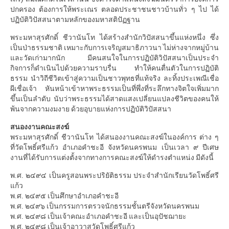
ปกครอง ต้องการให้พระเณร ตลอดประชาชนชาวบ้านทั่ว ๆ ไป ได้
ปฏิบัติวิปัสสนาตามหลักของมหาสติปัฏฐาน
พระมหาสุรศักดิ์ ชีวานันโท ได้สร้างสำนักวิปัสสนาขึ้นแห่งหนึ่ง ซึ่ง
เป็นป่าธรรมชาติ เหมาะกับการเจริญสมาธิภาวนา ไม่ห่างจากหมู่บ้าน
และวัดเก่ามากนัก มีคนสนใจในการปฏิบัติวิปัสสนาเป็นประจำ
กิจการก็ดำเนินไปด้วยความราบรื่น ทำให้คนตื่นตัวในการปฏิบัติ
ธรรม นำวิถีชีวิตเข้าสู่ความเป็นชาวพุทธที่แท้จริง ละทิ้งประเพณีเชื่อ
ผีเชื่อเจ้า หันหน้าเข้าหาพระธรรมเป็นที่พึ่งที่ระลึกทางจิตใจเพิ่มมาก
ขึ้นเป็นลำดับ นับว่าพระธรรมได้สาดแสงเปลี่ยนแปลงชีวิตของคนให้
พ้นจากความงมงาย ด้วยอุบายแห่งการปฏิบัติวิปัสสนา
สนองงานคณะสงฆ์
พระมหาสุรศักดิ์ ชีวานันโท ได้สนองงานคณะสงฆ์ในองค์การ ต่าง ๆ
ที่วัดโพธิ์ศรีแก้ว อำเภอคำชะอี จังหวัดนครพนม เป็นเวลา ๙ ปีเศษ
งานที่ได้รับการแต่งตั้งจากทางการคณะสงฆ์ให้ดำรงตำแหน่ง มีดังนี้
พ.ศ. ๒๔๙๔ เป็นครูสอนพระปริยัติธรรม ประจำสำนักเรียนวัดโพธิ์ศรี
แก้ว
พ.ศ. ๒๔๙๕ เป็นศึกษาอำเภอคำชะอี
พ.ศ. ๒๔๙๖ เป็นกรรมการตรวจนักธรรมชั้นตรีจังหวัดนครพนม
พ.ศ. ๒๔๙๘ เป็นเจ้าคณะอำเภอคำชะอี และเป็นอุปัชฌายะ
พ.ศ. ๒๔๙๘ เป็นเจ้าอาวาสวัดโพธิ์ศรีแก้ว