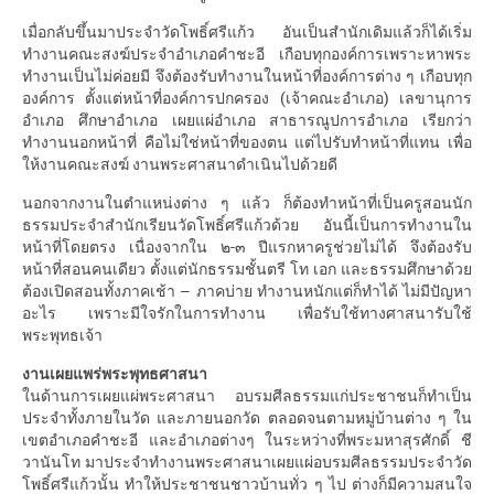
เมื่อกลับขึ้นมาประจำวัดโพธิ์ศรีแก้ว อันเป็นสำนักเดิมแล้วก็ได้เริ่ม
ทำงานคณะสงฆ์ประจำอำเภอคำชะอี เกือบทุกองค์การเพราะหาพระ
ทำงานเป็นไม่ค่อยมี จึงต้องรับทำงานในหน้าที่องค์การต่าง ๆ เกือบทุก
องค์การ ตั้งแต่หน้าที่องค์การปกครอง (เจ้าคณะอำเภอ) เลขานุการ
อำเภอ ศึกษาอำเภอ เผยแผ่อำเภอ สาธารณูปการอำเภอ เรียกว่า
ทำงานนอกหน้าที่ คือไม่ใช่หน้าที่ของตน แต่ไปรับทำหน้าที่แทน เพื่อ
ให้งานคณะสงฆ์ งานพระศาสนาดำเนินไปด้วยดี
นอกจากงานในตำแหน่งต่าง ๆ แล้ว ก็ต้องทำหน้าที่เป็นครูสอนนัก
ธรรมประจำสำนักเรียนวัดโพธิ์ศรีแก้วด้วย อันนี้เป็นการทำงานใน
หน้าที่โดยตรง เนื่องจากใน ๒-๓ ปีแรกหาครูช่วยไม่ได้ จึงต้องรับ
หน้าที่สอนคนเดียว ตั้งแต่นักธรรมชั้นตรี โท เอก และธรรมศึกษาด้วย
ต้องเปิดสอนทั้งภาคเช้า – ภาคบ่าย ทำงานหนักแต่ก็ทำได้ ไม่มีปัญหา
อะไร เพราะมีใจรักในการทำงาน เพื่อรับใช้ทางศาสนารับใช้
พระพุทธเจ้า
งานเผยแพร่พระพุทธศาสนา
ในด้านการเผยแผ่พระศาสนา อบรมศีลธรรมแก่ประชาชนก็ทำเป็น
ประจำทั้งภายในวัด และภายนอกวัด ตลอดจนตามหมู่บ้านต่าง ๆ ใน
เขตอำเภอคำชะอี และอำเภอต่างๆ ในระหว่างที่พระมหาสุรศักดิ์ ชี
วานันโท มาประจำทำงานพระศาสนาเผยแผ่อบรมศีลธรรมประจำวัด
โพธิ์ศรีแก้วนั้น ทำให้ประชาชนชาวบ้านทั่ว ๆ ไป ต่างก็มีความสนใจ