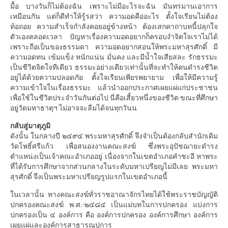
มื้อ บางวันก็ไม่ต้องฉัน เพราะไม่มีอะไรจะฉัน มันทรมานเอาการ
เหมือนกัน แต่ก็ดีทำให้รู้รสว่า ความอดคืออะไร ตั้งใจเรียนไม่ต้อง
ท้อถอย ความสำเร็จกำลังคอยอยู่ข้างหน้า ต้องเสกคาถาบทนี้ปลุกใจ
ตัวเองตลอดเวลา ปัญหาเรื่องความอดอยากก็ครอบงำจิตใจเราไม่ได้
เพราะถือเป็นของธรรมดา ความอดอยากสอนให้พระมหาสุรศักดิ์ มี
ความอดทน เข้มแข็ง หนักแน่น มั่นคง และมีน้ำใจเสียสละ รักธรรมะ
เป็นชีวิตจิตใจทีเดียว ธรรมะอย่างเดียวเท่านั้นที่จะทำให้คนดำรงชีวิต
อยู่ได้ด้วยความปลอดภัย ตั้งใจเรียนเพียรพยายาม เพื่อให้มีความรู้
ความเข้าใจในเรื่องธรรมะ แล้วนำออกประกาศเผยแผ่แก่ประชาชน
เพื่อใช้ในชีวิตประจำวันกันต่อไป นี่คือเสี้ยวหนึ่งของชีวิต ขณะที่ศึกษา
อยู่วัดมหาธาตุฯ ไม่อาจจะลืมได้จนทุกวันน
กลับสู่มาตุภูมิ
ดังนั้น ในกลางปี ๒๔๙๔ พระมหาสุรศักดิ์ จึงจำเป็นต้องกลับสำนักเดิม
วัดโพธิ์ศรีแก้ว เพื่อสนองงานคณะสงฆ์ ซึ่งพระอุปัชฌายะดำรง
ตำแหน่งเป็นเจ้าคณะอำเภออยู่ เนื่องจากในเขตอำเภอคำชะอี หาพระ
ที่ได้รับการศึกษาจากส่วนกลางในระดับมหาเปรียญไม่มีเลย พระมหา
สุรศักดิ์ จึงเป็นพระมหาเปรียญรูปแรกในเขตอำเภอนี้
ในเวลานั้น ทางคณะสงฆ์ทั่วราชอาณาจักรไทยได้ใช้พระราชบัญญัติ
ปกครองคณะสงฆ์ พ.ศ.-๒๔๘๔ เป็นแม่บทในการปกครอง แบ่งการ
ปกครองเป็น ๔ องค์การ คือ องค์การปกครอง องค์การศึกษา องค์การ
เผยแผ่และองค์การสาธารณูปการ