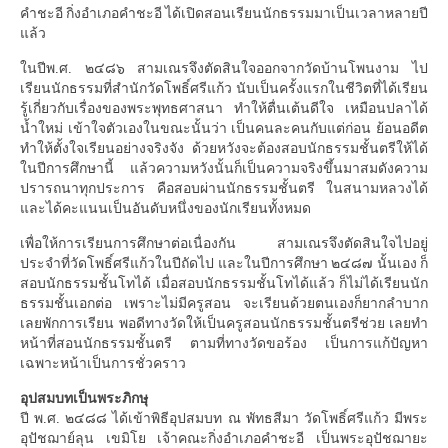
คำชะอี กิ่งอำเภอคำชะอี ได้เปิดสอนเรียนนักธรรมมาเป็นเวลาหลายปี
แล้ว
ในปีพ.ศ. ๒๔๘๖ สามเณรจึงตัดสินใจออกจากวัดบ้านโพนงาม ไป
เรียนนักธรรมที่สำนักวัดโพธิ์ศรีแก้ว นับเป็นครั้งแรกในชีวิตที่ได้เรียน
รู้เกี่ยวกับเรื่องของพระพุทธศาสนา ทำให้ตื่นเต้นดีใจ เหมือนปลาได้
น้ำใหม่ เข้าใจตัวเองในขณะนั้นว่า เป็นคนละคนกับแต่ก่อน ย้อนอดีต
ทำให้ตั้งใจเรียนอย่างจริงจัง ด้วยหวังจะต้องสอบนักธรรมชั้นตรีให้ได้
ในปีการศึกษานี้ แล้วความหวังนั้นก็เป็นความจริงขึ้นมาสมดังความ
ปรารถนาทุกประการ คือสอบผ่านนักธรรมชั้นตรี ในสนามหลวงได้
และได้คะแนนเป็นอันดับหนึ่งของนักเรียนทั้งหมด
เพื่อให้การเรียนการศึกษาต่อเนื่องกัน สามเณรจึงตัดสินใจไปอยู่
ประจำที่วัดโพธิ์ศรีแก้วในปีถัดไป และในปีการศึกษา ๒๔๘๗ นั้นเอง ก็
สอบนักธรรมชั้นโทได้ เมื่อสอบนักธรรมชั้นโทได้แล้ว ก็ไม่ได้เรียนนัก
ธรรมชั้นเอกต่อ เพราะไม่มีครูสอน จะเรียนด้วยตนเองก็ยากลำบาก
เลยพักการเรียน พอดีทางวัดให้เป็นครูสอนนักธรรมชั้นตรีช่วย เลยทำ
หน้าที่สอนนักธรรมชั้นตรี ตามที่ทางวัดขอร้อง เป็นการแก้ปัญหา
เฉพาะหน้าเป็นการชั่วคราว
อุปสมบทเป็นพระภิกษุ
ปี พ.ศ. ๒๔๘๘ ได้เข้าพิธีอุปสมบท ณ พัทธสีมา วัดโพธิ์ศรีแก้ว มีพระ
อุปัชฌาย์ลุน เขมิโย เจ้าคณะกิ่งอำเภอคำชะอี เป็นพระอุปัชฌายะ