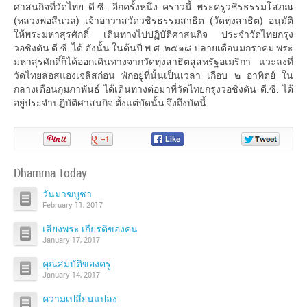
ศาสนกิจที่วัดไทย ดี.ซี. อีกครั้งหนึ่ง คราวนี้ พระครูวชิรธรรมโสภณ
(หลวงพ่อสีนวล) เจ้าอาวาสวัดวชิรธรรมสาธิต (วัดทุ่งสาธิต) อนุมัติ
ให้พระมหาสุรศักดิ์ เดินทางไปปฏิบัติศาสนกิจ ประจำวัดไทยกรุง
วอชิงตัน ดี.ซี. ได้ ดังนั้น ในต้นปี พ.ศ. ๒๕๑๘ ปลายเดือนมกราคม พระ
มหาสุรศักดิ์ก็ได้ออกเดินทางจากวัดทุ่งสาธิตสู่สหรัฐอเมริกา แวะลงที่
วัดไทยลอสแองเจลิสก่อน พักอยู่ที่นั้นเป็นเวลา เกือบ ๒ อาทิตย์ ใน
กลางเดือนกุมภาพันธ์ ได้เดินทางต่อมาที่วัดไทยกรุงวอชิงตัน ดี.ซี. ได้
อยู่ประจำปฏิบัติศาสนกิจ ตั้งแต่บัดนั้น จึงถึงบัดนี้
Pin
Share
Share
Share
It!
on
on
on
Google+
Facebook
Twitter
Dhamma Today
วันมาฆบูชา
February 11, 2017
เสียงพระ เกียรติของคน
January 17, 2017
คุณสมบัติของครู
January 14, 2017
ความเปลี่ยนแปลง