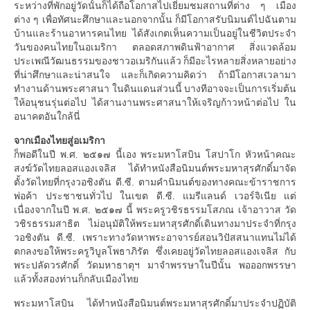
ระหว่างที่พักอยู่วัดนั้นก็ได้ถือโอกาสไปเยี่ยมชมสถานที่ต่าง ๆ เมือง
ต่าง ๆ เพื่อทัศนะศึกษาและนอกจากนั้น ก็มีโอกาสรับนิมนต์ไปฉันตาม
บ้านและร้านอาหารคนไทย ได้สังเกตเห็นความเป็นอยู่ในชีวิตประจำ
วันของคนไทยในอเมริกา ตลอดสภาพดินฟ้าอากาศ สิ่งแวดล้อม
ประเพณีวัฒนธรรมของชาวอเมริกันแล้ว ก็มีอะไรหลายสิ่งหลายอย่าง
ที่น่าศึกษาและน่าสนใจ และก็เกิดความคิดว่า ถ้ามีโอกาสเวลามา
ทำงานด้านพระศาสนา ในดินแดนส่วนนี้ บางทีอาจจะเป็นการเริ่มต้น
ให้อนุชนรุ่นต่อไป ได้สานงานพระศาสนาให้เจริญก้าวหน้าต่อไป ใน
อนาคตอันใกล้นี่
จากเมืองไทยสู่อเมริกา
ก็พอดีในปี พ.ศ. ๒๕๑๗ นี้เอง พระมหาโสบิน โสปาโก หัวหน้าคณะ
สงฆ์วัดไทยลอสแองเจลิส ได้ทำหนังสือนิมนต์พระมหาสุรศักดิ์มาจัด
ตั้งวัดไทยที่กรุงวอชิงตัน ดี.ซี. ตามคำนิมนต์ของทางคณะข้าราชการ
พ่อค้า ประชาชนทั่วไป ในเขต ดี.ซี. แมรีแลนด์ เวอร์จิเนีย แต่
เนื่องจากในปี พ.ศ. ๒๕๑๗ นี้ พระครูวชิรธรรมโสภณ เจ้าอาวาส วัด
วชิรธรรมสาธิต ไม่อนุมัติให้พระมหาสุรศักดิ์เดินทางมาประจำที่กรุง
วอชิงตัน ดี.ซี. เพราะทางวัดหาพระอาจารย์สอนวิปัสสนาแทนไม่ได้
ตกลงขอให้พระครูวิบูลโพธาภิรัต ซึ่งเคยอยู่วัดไทยลอสแองเจลิส กับ
พระปลัดวรศักดิ์ วัดมหาธาตุฯ มาจำพรรษาในปีนั้น พอออกพรรษา
แล้วทั้งสองท่านก็กลับเมืองไทย
พระมหาโสบิน ได้ทำหนังสือนิมนต์พระมหาสุรศักดิ์มาประจำปฏิบัติ