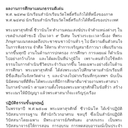
ผลงานการศึกษาแผนกธรรมดีเด่น
พ.ศ. ๒๔๙๗ นักเรียนสำนักเรียนวัดโพธิ์ศรีแก้วได้ที่หนึ่งของภาค
พ.ศ.๒๔๙๘ นักเรียนสำนักเรียนวัดโพธิ์ศรีแก้วได้ที่หนึ่งของประเทศ
พระมหาสุรศักดิ์ ชีวานันโท ทำงานคณะสงฆ์ประจำตำแหน่งต่างๆ ใน
เขตอำเภอคำชะอี เป็นเวลา ๙ ปีเศษ ในช่วงระยะเวลานี้เอง ที่พระ
ภิกษุสามเณรตลอดถึงประชาชนชาวบ้านทั่ว ๆ ไป มีความตื่นตัวสนใจ
ในการฟังธรรม จำศีล ให้ทาน ทำการเจริญสมาธิภาวนา เพิ่มปริมาณ
มากขึ้นทุกปี งานในด้านการปกครอง การศึกษา การเผยแผ่ ก็ดำเนิน
ไปอย่างกว้างไกล และได้ผลเป็นที่น่าภูมิใจ เพราะคนทั่วไปใช้หลัก
ธรรมในการดำเนินชีวิตประจำวันมากขึ้น โดยเฉพาะอย่างยิ่งในด้าน
การศึกษา พระมหาสุรศักดิ์ ได้ส่งพระเณรไปศึกษาตามสำนักเรียนที่
มีชื่อเสียงในจังหวัดต่าง ๆ และนำลงไปฝากเรียนที่กรุงเทพฯ นับเป็น
นิมิตหมายที่ดีที่จะได้พระเณรที่มีการศึกษาดีมาช่วยงานพระศาสนา
ในกาลข้างหน้า ตามความตั้งใจของพระมหาสุรศักดิ์ในข้อที่ว่า สร้าง
พระเณรให้มีปัญญา แล้วพระศาสนาก็จะเจริญรุ่งเรือง
ปฏิบัติธรรมขั้นอุกฤษฎ์
ในพรรษาปี พ.ศ.๒๕๐๗ พระมหาสุรศักดิ์ ชีวานันโท ได้เข้าปฏิบัติ
วิปัสสนากรรมฐาน ที่สำนักวิเวกอาศรม ชลบุรี ซึ่งเป็นสำนักปฏิบัติ
วิปัสสนาโดยเฉพาะ มีพระอาจารย์ภัททันตะ อาสภเถระ เป็นพระ
วิปัสสนาจารย์ให้การสอน การอบรม การทดสอบอารมณ์เป็นประจำ