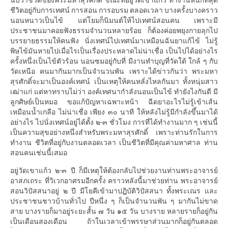
ชีวิตอยู่กับการเทศน์ การสอน การอบรม ตลอดเวลา บางครั้งบางคราว
นอนหนาวเป็นไข้ แต่โยมก็นิมนต์ให้ไปเทศน์สอนคน เพราะมี
ประชาชนมาคอยฟังธรรมจำนวนหลายร้อย ก็ต้องค่อยพยุงกายลุกไป
บรรยายธรรมให้คนฟัง นั่งเทศน์ไปเทศน์มาเหมือนฉันยาแก้ไข้ ไม่รู้
พิษไข้มันหายไปเมื่อไรเป็นเรื่องประหลาดไม่น่าเชื่อ เป็นไปได้อย่างไร
ครั้งหนึ่งเป็นไข้ตัวร้อน นอนซมอยู่กับที่ มีงานทำบุญที่วัดใต้ ใกล้ ๆ กับ
วัดเหนือ คนมากันมากเป็นจำนวนพัน เพราะได้ข่าวกันว่า พระมหา
สุรศักดิ์จะมาเป็นองค์เทศน์ เป็นเหตุให้คนหลั่งไหลกันมา ทั้งหนุ่มสาว
เฒ่าแก่ แต่หาทราบไม่ว่า องค์เทศนากำลังนอนเป็นไข้ ทำยังไงกันดี มี
ลูกศิษย์เป็นหมอ ขอแก้ปัญหาเฉพาะหน้า ฉีดยาอะไรไม่รู้เข้าเส้น
เหมือนน้ำเกลือ ไม่น่าเชื่อ เพียง ๓๐ นาที ให้หลังไม่รู้มีกำลังขึ้นมาได้
อย่างไร ไปนั่งเทศน์อยู่ได้ตั้ง ๒-๓ ชั่วโมง การที่ได้ทำงานมาก ๆ เช่นนี้
เป็นความสุขอย่างหนึ่งสำหรับพระมหาสุรศักดิ์ เพราะท่านรักในการ
ทำงาน ชีวิตที่อยู่กับงานตลอดเวลา เป็นชีวิตที่มีคุณค่ามหาศาล ท่าน
สอนคนเช่นนี้เสมอ
อยู่วัดเขาแก้ว ๒-๓ ปี ก็มีเหตุให้ต้องกลับไปช่วยงานท่านพระอาจารย์
อาสภเถระ ที่วิเวกอาศรมอีกครั้ง คราวหลังนี้มาช่วยท่าน พระอาจารย์
สอนวิปัสสนาอยู่ ๒ ปี มีโยคีเข้ามาปฏิบัติวิปัสสนา ทั้งพระเณร และ
ประชาชนชาวบ้านทั่วไป ปีหนึ่ง ๆ ก็เป็นจำนวนพัน ๆ มากันไม่ขาด
สาย บางรายก็มาอยู่ระยะสั้น ๗ วัน ๑๕ วัน บางราย หลายรายก็อยู่กัน
เป็นเดือนสองเดือน ถ้าในเวลาเข้าพรรษาส่วนมากก็อยู่กันตลอด