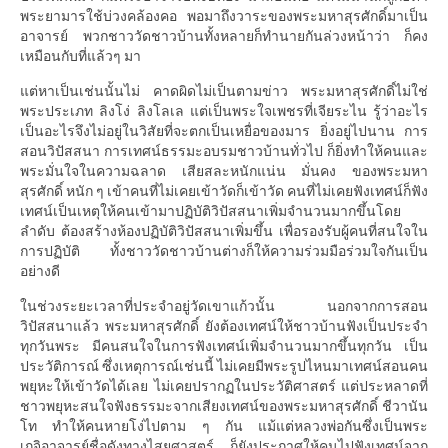
พระยามารใช้บ่วงคล้องคอ พอมาถึงวาระของพระมหาสุรศักดิ์มาเป็น
อาจารย์ พวกชาววัดชาวบ้านทั้งหลายก็ทำนายกันล่วงหน้าว่า ก็คง
เหมือนกับที่แล้วๆ มา
แต่หาเป็นเช่นนั้นไม่ คาดผิดไม่เป็นตามข่าว พระมหาสุรศักดิ์ไม่ใช่
พระประเภท ลิงโง่ ลิงโลเล แต่เป็นพระใจเพชรที่เจียระไน รู้ว่าอะไร
เป็นอะไรจึงไม่อยู่ในวิสัยที่จะตกเป็นเหยื่อของมาร ยิ่งอยู่ไปนาน การ
สอนวิปัสสนา การเทศน์ธรรมะอบรมชาวบ้านทั่วไป ก็ยิ่งทำให้คนและ
พระมั่นใจในความฉลาด เสียสละหนักแน่น มั่นคง ของพระมหา
สุรศักดิ์ หนัก ๆ เข้าคนที่ไม่เคยเข้าวัดก็เข้าวัด คนที่ไม่เคยฟังเทศน์ก็ฟัง
เทศน์เป็นเหตุให้คนเข้ามาปฏิบัติวิปัสสนาเพิ่มจำนวนมากขึ้นโดย
ลำดับ ต้องสร้างห้องปฏิบัติวิปัสสนาเพิ่มขึ้น เพื่อรองรับผู้คนที่สนใจใน
การปฏิบัติ ทั้งชาววัดชาวบ้านต่างก็ให้ความร่วมมือร่วมใจกันเป็น
อย่างดี
ในช่วงระยะเวลาที่ประจำอยู่วัดเขาแก้วนั้น นอกจากการสอน
วิปัสสนาแล้ว พระมหาสุรศักดิ์ ยังต้องเทศน์ให้ชาวบ้านฟังเป็นประจำ
ทุกวันพระ มีคนสนใจในการฟังเทศน์เพิ่มจำนวนมากขึ้นทุกวัน เป็น
ประวัติการณ์ ซึ่งเหตุการณ์เช่นนี้ ไม่เคยมีพระรูปไหนมาเทศน์สอนคน
พยุหะให้เข้าวัดได้เลย ไม่เคยปรากฏในประวัติศาสตร์ แต่ประหลาดที่
ชาวพยุหะสนใจฟังธรรมะจากเสียงเทศน์ของพระมหาสุรศักดิ์ ชีวานัน
โท ทำให้คนหายโง่ไปตาม ๆ กัน แม้แต่หลวงพ่อกันซึ่งเป็นพระ
เกจิอาจารย์ชื่อดังทางไสยศาสตร์ ก็ยังประกาศให้คนไปฟังเทศน์จาก