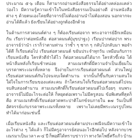
ประมาณ ๕-๖ เดือน ก็สามารถอ่านหนังสือธรรมได้อย่างคล่องแคล่ว
ว่องไว มีความรู้ความเข้าใจในหนังสือธรรมเป็นอย่างดี อ่านหนังสือ
ต่าง ๆ ด้วยตนเองโดยที่อาจารย์ไม่ต้องอ่านนำไม่ต้องสอน นอกจากจะ
อ่านได้ดีแล้ว ยังเขียนได้อย่างถูกต้องอีกด้วย
ในด้านการสวดมนต์ต่าง ๆ ก็ต้องเรียนต่อจาก พระอาจารย์อีกเหมือน
กัน เรียกว่าต่อหนังสือ ต่อสวดมนต์(มุขปาฐะ) เรียนปากต่อปาก พระ
อาจารย์ว่านำ เราก็ว่าตามท่าน ว่าซ้ำ ๆ ซาก ๆ กลับไปกลับมา พอจำ
ได้ดี ก็เรียนต่อไป เรียนต่อสวดมนต์ ขยันประจำทุกวัน เหมือนกับการ
เรียนหนังสือ ใครหัวดีจำได้ไว ก็ต่อสวดมนต์ได้มาก ใครหัวขี้เท่อ ได้
หน้าลืมหลังก็เรียนช้าหน่อย สามเณรศักดิ์มีความจำเป็นเยี่ยมใน
บรรดาพระเณรทั้งหลาย จึงง่ายในการเรียนต่อสวดมนต์ ส่วนใหญ่
เรียนต่อสวดมนต์กันไปจนจบเจ็ดตำนาน จากนั้นก็ขึ้นกับความสนใจ
ใฝ่ใจในการเรียนของแต่ละคน ถ้าใครสนใจก็เรียนต่อสวดมนต์ไปจน
จบสิบสองตำนาน สามเณรศักดิ์ก็เรียนต่อสวดมนต์ไปเรื่อยๆ จนพระ
อาจารย์ไม่มีอะไรจะต่อให้ ก็หยุดต่อเพราะไม่มีครูสอน ข้อพิเศษที่สุดก็
คือ สามเณรศักดิ์เรียนต่อสวดพระปาติโมกข์จบภายใน ๑๗ วันเป็นที่
อัศจรรย์แก่บรรดาพระเณรทั้งหลาย เพราะไม่เคยมีพระเณรรูปไหน
ทำได้มาก่อนเช่นนี้
เมื่อเรียนหนังสือ และเรียนต่อสวดมนต์ตามประเพณีจนมีความเข้าใจ
อะไรต่าง ๆ ได้แล้ว ก็ไม่มีครูอาจารย์สอนอะไรอีกต่อไป หลังจากบวช
เณรมาเป็นเวลา ๓-๔ ปี ก็พอดีได้ทราบข่าวว่า ทางวัดโพธิ์ศรีแก้ว บ้าน