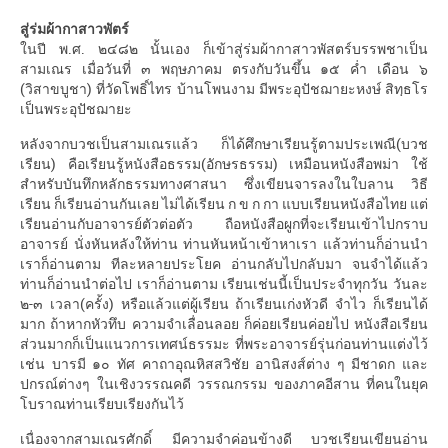
สู่ร่มผ้ากาสาวพัตร์
ในปี พ.ศ. ๒๔๘๒ นั้นเอง ก็เข้าสู่ร่มผ้ากาสาวพัสตร์บรรพชาเป็น
สามเณร เมื่อวันที่ ๓ พฤษภาคม ตรงกับวันขึ้น ๑๕ ค่ำ เดือน ๖
(วิสาขบูชา) ที่วัดโพธิ์ไทร บ้านโพนงาม มีพระอุปัชฌายะหงษ์ สิทฺธโร
เป็นพระอุปัชฌายะ
หลังจากบวชเป็นสามเณรแล้ว ก็ได้ศึกษาเรียนรู้ตามประเพณี(บวช
เรียน) คือเรียนรู้หนังสือธรรม(อักษรธรรม) เหมือนหนังสือพม่า ใช้
สำหรับบันทึกหลักธรรมทางศาสนา ซึ่งเขียนจารลงในใบลาน วิธี
เรียน ก็เรียนอ่านกันเลย ไม่ได้เรียน ก ข ก กา แบบเรียนหนังสือไทย แต่
เรียนอ่านกับอาจารย์ตัวต่อตัว ถือหนังสือผูกที่จะเรียนเข้าไปกราบ
อาจารย์ นั่งหันหลังให้ท่าน ท่านหันหน้าเข้าหาเรา แล้วท่านก็อ่านนำ
เราก็อ่านตาม ทีละหลายประโยค อ่านกลับไปกลับมา จนจำได้แล้ว
ท่านก็อ่านนำต่อไป เราก็อ่านตาม เรียนเช่นนี้เป็นประจำทุกวัน วันละ
๒-๓ เวลา(ครั้ง) หรือแล้วแต่ผู้เรียน ถ้าเรียนเก่งหัวดี จำไว ก็เรียนได้
มาก ถ้าหากหัวทึบ ความจำเลื่อนลอย ก็ค่อยเรียนค่อยไป หนังสือเรียน
ส่วนมากก็เป็นแนวการเทศน์ธรรมะ ที่พระอาจารย์รุ่นก่อนท่านแต่งไว้
เช่น บารมี ๑๐ ทัศ คาถาอุณหิสสวิชัย อานิสงส์ต่าง ๆ มีชาดก และ
ปกรณ์ต่างๆ ในเชิงวรรณคดี วรรณกรรม ของภาคอีสาน ที่คนในยุค
โบราณท่านเรียบเรียงกันไว้
เนื่องจากสามเณรศักดิ์ มีความจำค่อนข้างดี บวชเรียนเขียนอ่าน