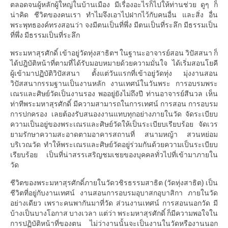
ตลอดจนผู้หลักผู้ใหญ่ในบ้านเมือง มีเรื่องอะไรก็ไปให้ท่านช่วย ดูๆ ก็
น่าคิด ชีวิตของคนเรา ทำไมจึงเอาไปฝากไว้กับคนอื่น และสิ่ง อื่น
พระพุทธองค์ทรงสอนว่า จงมีตนเป็นที่พึ่ง มีตนเป็นที่ระลึก มีธรรมเป็น
ที่พึ่ง มีธรรมเป็นที่ระลึก
พระมหาสุรศักดิ์ เข้าอยู่วัดทุ่งสาธิตฯ ในฐานะอาจารย์สอน วิปัสสนา ก็
ได้ปฎิบัติหน้าที่ตามที่ได้รับมอบหมายด้วยความมั่นใจ ได้เริ่มสอนโยคี
ผู้เข้ามาปฏิบัติวิปัสสนา ตั้งแต่วันแรกที่เข้าอยู่วัดทุ่ง มุ่งงานสอน
วิปัสสนากรรมฐานเป็นงานหลัก งานเทศน์ในวันพระ การอบรมพระ
เณรและศิษย์วัดเป็นงานรอง พออยู่ยังไม่ถึงปี ท่านอาจารย์สีนวล เห็น
ท่าทีพระมหาสุรศักดิ์ มีความสามารถในการเทศน์ การสอน การอบรม
การปกครอง เลยต้องรับสนองงานแทบทุกอย่างภายในวัด จัดระเบียบ
ความเป็นอยู่ของพระเณรและศิษย์วัดให้เป็นระเบียบเรียบร้อย จัดเวร
ยามรักษาความสะอาดตามอาคารสถานที่ สนามหญ้า สวนหย่อม
บริเวณวัด ทำให้พระเณรและศิษย์วัดอยู่ร่วมกันด้วยความเป็นระเบียบ
เรียบร้อย เป็นที่น่าสรรเสริญชมเชยของบุคคลทั่วไปที่เข้ามาภายใน
วัด
ชีวิตของพระมหาสุรศักดิ์ภายในวัดวชิรธรรมสาธิต (วัดทุ่งสาธิต) เป็น
ชีวิตที่อยู่กับงานเทศน์ งานสอนการอบรมอุบาสกอุบาสิกา ภายในวัด
อย่างเดียว เพราะคนพากันมาที่วัด ส่วนงานเทศน์ การสอนนอกวัด มี
บ้างเป็นบางโอกาส บางเวลา แต่ว่า พระมหาสุรศักดิ์ ก็มีความพอใจใน
การปฏิบัติหน้าที่ของตน ไม่ว่างานนั้นจะเป็นงานในวัดหรืองานนอก