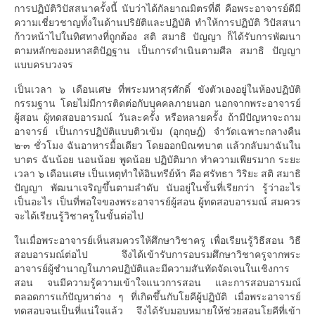
การปฏิบัติวิปัสสนาครั้งนี้ นับว่าได้กัลยาณมิตรที่ดี คือพระอาจารย์ดีมี
ความเชี่ยวชาญทั้งในด้านปริยัติและปฏิบัติ ทำให้การปฏิบัติ วิปัสสนา
ก้าวหน้าไปในทิศทางที่ถูกต้อง สติ สมาธิ ปัญญา ก็ได้รับการพัฒนา
ตามหลักของมหาสติปัฏฐาน เป็นการดำเนินตามศีล สมาธิ ปัญญา
แบบครบวงจร
เป็นเวลา ๖ เดือนเศษ ที่พระมหาสุรศักดิ์ ขังตัวเองอยู่ในห้องปฏิบัติ
กรรมฐาน โดยไม่มีการติดต่อกับบุคคลภายนอก นอกจากพระอาจารย์
ผู้สอน ผู้ทดสอบอารมณ์ วันละครั้ง หรือหลายครั้ง ถ้ามีปัญหาจะถาม
อาจารย์ เป็นการปฏิบัติแบบติวเข้ม (อุกฤษฎ์) จำวัดเฉพาะกลางคืน
๒-๓ ชั่วโมง ฉันอาหารมื้อเดียว โดยออกบิณฑบาต แล้วกลับมาฉันใน
บาตร ฉันน้อย นอนน้อย พูดน้อย ปฏิบัติมาก ทำความเพียรมาก ระยะ
เวลา ๖ เดือนเศษ เป็นเหตุทำให้อินทรีย์ห้า คือ ศรัทธา วิริยะ สติ สมาธิ
ปัญญา พัฒนาเจริญขึ้นตามลำดับ นับอยู่ในขั้นที่เรียกว่า รู้ว่าอะไร
เป็นอะไร เป็นที่พอใจของพระอาจารย์ผู้สอน ผู้ทดสอบอารมณ์ สมควร
จะได้เรียนรู้วิชาครูในขั้นต่อไป
ในเมื่อพระอาจารย์เห็นสมควรให้ศึกษาวิชาครู เพื่อเรียนรู้วิธีสอน วิธี
สอบอารมณ์ต่อไป จึงได้เข้ารับการอบรมศึกษาวิชาครูจากพระ
อาจารย์ผู้ชำนาญในภาคปฏิบัติและมีความสันทัดจัดเจนในเชิงการ
สอน จนมีความรู้ความเข้าใจแนวการสอน และการสอบอารมณ์
ตลอดการแก้ปัญหาต่าง ๆ ที่เกิดขึ้นกับโยคีผู้ปฏิบัติ เมื่อพระอาจารย์
ทดสอบจนเป็นที่แน่ใจแล้ว จึงได้รับมอบหมายให้ช่วยสอนโยคีที่เข้า