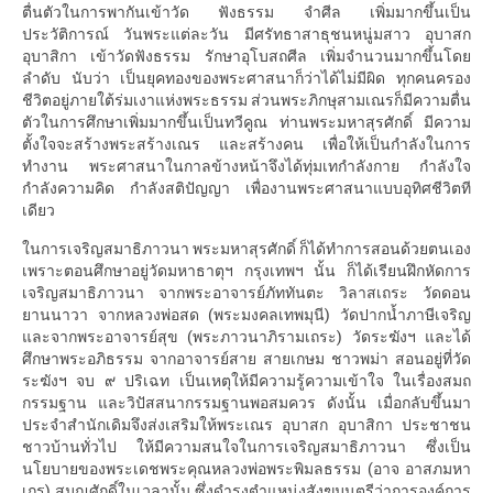
ตื่นตัวในการพากันเข้าวัด ฟังธรรม จำศีล เพิ่มมากขึ้นเป็น
ประวัติการณ์ วันพระแต่ละวัน มีศรัทธาสาธุชนหนู่มสาว อุบาสก
อุบาสิกา เข้าวัดฟังธรรม รักษาอุโบสถศีล เพิ่มจำนวนมากขึ้นโดย
ลำดับ นับว่า เป็นยุคทองของพระศาสนาก็ว่าได้ไม่มีผิด ทุกคนครอง
ชีวิตอยู่ภายใต้ร่มเงาแห่งพระธรรม ส่วนพระภิกษุสามเณรก็มีความตื่น
ตัวในการศึกษาเพิ่มมากขึ้นเป็นทวีคูณ ท่านพระมหาสุรศักดิ์ มีความ
ตั้งใจจะสร้างพระสร้างเณร และสร้างคน เพื่อให้เป็นกำลังในการ
ทำงาน พระศาสนาในกาลข้างหน้าจึงได้ทุ่มเทกำลังกาย กำลังใจ
กำลังความคิด กำลังสติปัญญา เพื่องานพระศาสนาแบบอุทิศชีวิตที
เดียว
ในการเจริญสมาธิภาวนา พระมหาสุรศักดิ์ ก็ได้ทำการสอนด้วยตนเอง
เพราะตอนศึกษาอยู่วัดมหาธาตุฯ กรุงเทพฯ นั้น ก็ได้เรียนฝึกหัดการ
เจริญสมาธิภาวนา จากพระอาจารย์ภัททันตะ วิลาสเถระ วัดดอน
ยานนาวา จากหลวงพ่อสด (พระมงคลเทพมุนี) วัดปากน้ำภาษีเจริญ
และจากพระอาจารย์สุข (พระภาวนาภิรามเถระ) วัดระฆังฯ และได้
ศึกษาพระอภิธรรม จากอาจารย์สาย สายเกษม ชาวพม่า สอนอยู่ที่วัด
ระฆังฯ จบ ๙ ปริเฉท เป็นเหตุให้มีความรู้ความเข้าใจ ในเรื่องสมถ
กรรมฐาน และวิปัสสนากรรมฐานพอสมควร ดังนั้น เมื่อกลับขึ้นมา
ประจำสำนักเดิมจึงส่งเสริมให้พระเณร อุบาสก อุบาสิกา ประชาชน
ชาวบ้านทั่วไป ให้มีความสนใจในการเจริญสมาธิภาวนา ซึ่งเป็น
นโยบายของพระเดชพระคุณหลวงพ่อพระพิมลธรรม (อาจ อาสภมหา
เถร) สมณศักดิ์ในเวลานั้น ซึ่งดำรงตำแหน่งสังฆมนตรีว่าการองค์การ