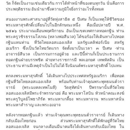
วัด ก็จัดเป็นงานเช่นเดียวกัน การได้ทำหน้าที่ของตนทุกวัน นั่นคือการ
ประพฤติธรรม อันนำมาซึ่งความภูมิใจยิ่งกว่าอะไรทั้งหมด
สนองงานพระศาสนาอยู่ที่วัดทุ่งสาธิต ๕ ปีเศษ ก็เป็นเหตุให้ชีวิตของ
พระมหาสุรศักดิ์เปลี่ยนไปในอีกลักษณะหนึ่ง คือเมื่อปลายปี พ.ศ.
๒๕๑๖ ประมาณเดือนพฤศจิกายน อันเป็นเขตเทศกาลทอดกฐิน ท่าน
พระครูวชิรธรรมโสภณ (หลวงพ่อสีนวล) ได้ขอร้องให้เดินทางไปทอด
กฐินแทนท่าน ที่วัดไทยลอสแองเจลิส มลรัฐแคลิฟอร์เนีย สหรัฐ
อเมริกา ซึ่งเป็นวัดไทยวัดแรก จัดตั้งมาเป็นเวลา ๓ ปีเศษ -ท่าน
อาจารย์สีนวล เป็นกรรมการอยู่ด้วย และปีนี้ท่านก็เป็นประธานการ
ทอดกฐินฝ่ายบรรพชิต ฝ่ายทางราชการมี พลเอกยศ เทพหัสดิน เป็น
ประธาน ท่านมีเหตุจำเป็นไปไม่ได้ จึงนิมนต์พระมหาสุรศักดิ์ ไปแทน
ตกลงพระมหาสุรศักดิ์ ได้เดินทางไปประเทศสหรัฐอเมริกา เพื่อทอด
กฐินที่วัดไทยลอสแองเจลิส พร้อมกับท่านเจ้าคุณพระพุทธมนต์วรา
จารย์ (พระมงคลเทพโมลี) วัดสุทัศน์ฯ ปีพรรษานั้นที่วัดไทย
ลอสแองเจลิสมีพระจำพรรษาอย่ คือ พระมหาโสบิน หัวหน้าคณะสงฆ์
พระครูวิบูลย์โพธาภิรัต พระมหาเกลี้ยง พระมหาจวน พระมหาสนั่น
พระมหาสำราญ และพระองอาจ
หลังจากทอดกฐินแล้ว ท่านเจ้าคุณพระพุทธมนต์วราจารย์ ก็เดินทาง
กลับเมืองไทยก่อน ส่วนพระมหาสุรศักดิ์ได้พักอยู่ที่วัดไทย
ลอสแองเจลิส จนกลางเดือนมีนาคมจึงได้เดินทางกลับเมืองไทย ใน