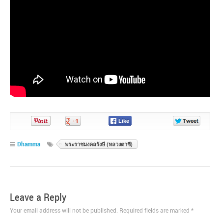
Pin
Share
Share
Share
It!
on
on
on
Google+
Facebook
Twitter
Dhamma
พระราชมงคลรังษี (หลวงตาชี)
Leave a Reply
Your email address will not be published. Required fields are marked
*