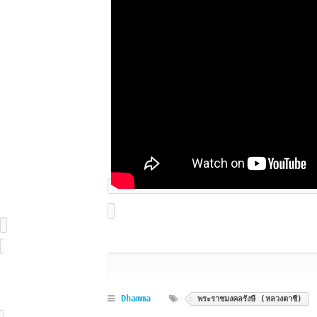
Dhamma
พระราชมงคลรังษี (หลวงตาชี)