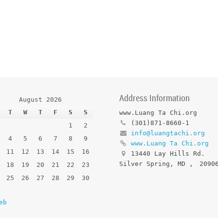
Address Information
August 2026
T
W
T
F
S
S
www.Luang Ta Chi.org
(301)871-8660-1
1
2
info@luangtachi.org
4
5
6
7
8
9
www.Luang Ta Chi.org
11
12
13
14
15
16
13440 Lay Hills Rd.
Silver Spring, MD
,
2090
18
19
20
21
22
23
25
26
27
28
29
30
eb