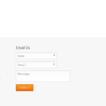
Email Us
*
Name
*
Email
Message
6