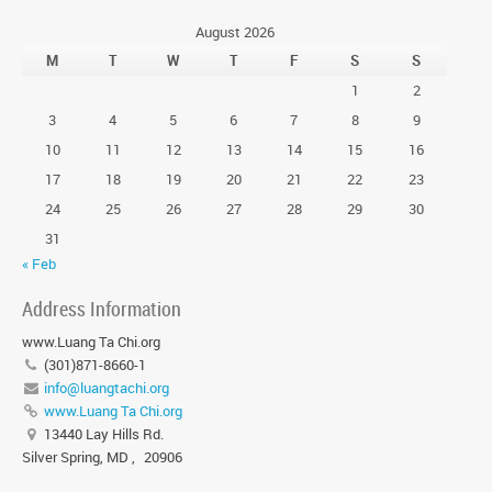
August 2026
M
T
W
T
F
S
S
1
2
3
4
5
6
7
8
9
10
11
12
13
14
15
16
17
18
19
20
21
22
23
24
25
26
27
28
29
30
31
« Feb
Address Information
www.Luang Ta Chi.org
(301)871-8660-1
info@luangtachi.org
www.Luang Ta Chi.org
13440 Lay Hills Rd.
Silver Spring, MD
,
20906