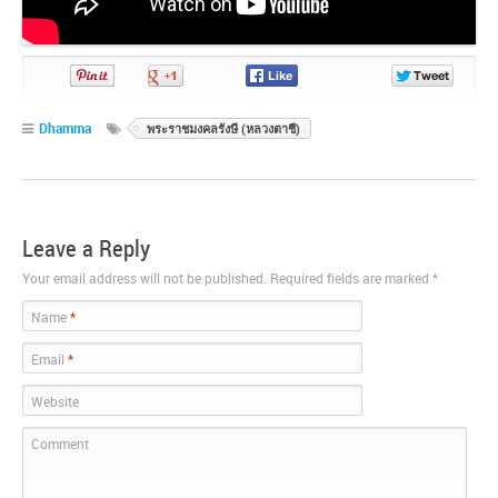
Pin
Share
Share
Share
It!
on
on
on
Google+
Facebook
Twitter
Dhamma
พระราชมงคลรังษี (หลวงตาชี)
Leave a Reply
Your email address will not be published. Required fields are marked
*
Name
*
Email
*
Website
Comment