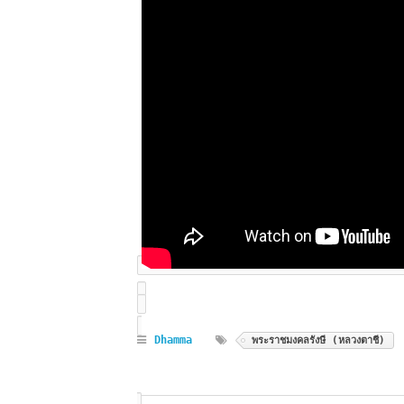
Dhamma
พระราชมงคลรังษี (หลวงตาชี)