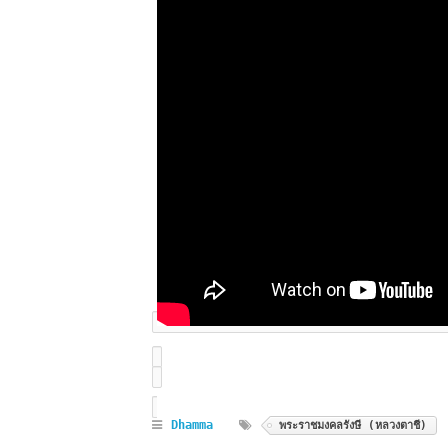
Dhamma
พระราชมงคลรังษี (หลวงตาชี)