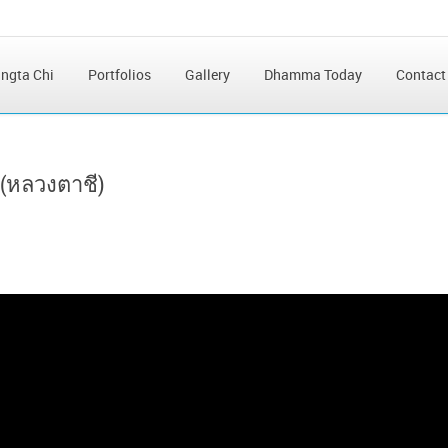
ngta Chi
Portfolios
Gallery
Dhamma Today
Contact
(หลวงตาชี)