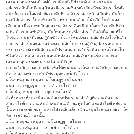
เอาชนะอุปสรรคได้ แต่ถ้าเราคิดหนี ก็พ่ายแพ้แก่อุปสรรคนั้น
อุปสรรคมันก็เหมือนสุนัขดุ เมื่อเราเผชิญหน้ากับสุนัขดุ ถ้าเราวิ่งหนี
สุนัขก็จะกระโดดเข้ากัดเราทันที แต่ถ้าเราจ้องหน้าสู่กับมัน มันก็จะ
ถอยไม่กล้ากระโดดเข้ามากัด เพราะมันกลัวถูกโต้กลับ ในทำนอง
เดียวกัน เมื่อเราพบกับอุปสรรค ถ้าเราคิดหนี มันก็จะขยี้เราทันทีทัน
ควัน ถ้าเรากัดฟันฮึดสู้ มันก็หมดประตูที่จะสู้เราได้แล้วก็พ่ายแพ้ไป
ในที่สุด มนุษย์ที่จะต่อสู้กับชีวิต ก็ต้องใช้พลังความคิด กำลังใจเป็นอัน
มาก เราจำเป็นจะต้องสร้างความคิดในการต่อสู้กับอุปสรรคนานา
ประการรอบด้านทีเดียว คนที่ประสบความสำเร็จมีความรุ่งโรจน์ใน
ชีวิตนั้น ล้วนแล้วแต่เป็นคนมีพลังความคิดอันเข้มแข็ง สามารถ
เอาชนะอุปสรรคทุกอย่างได้ ไม่มีปัญหา
ความสำคัญของความคิด เพื่อให้ทุกคนมองเห็นความสำคัญของความ
คิด ก็ขออ้างพุทธภาษิตที่พระพุทธองค์ตรัสไว้ว่า
มโนปุพฺพงฺคมา ธมฺมา มโนเสฏฺฐา มโนมยา
มนสา เจ ปทุฏฺเฐน ภาสติ วา กโรติ วา
ตโต นํ ทุกฺขมนฺเวติ จกฺกํว วหโต ปทํ.
สิ่งทั้งหลายทั้งปวงมีความคิดเป็นประธาน, สำคัญที่ความคิด ย่อม
สำเร็จได้ด้วยความคิด ถ้าคนคิดไม่ดี ย่อมพูดไม่ดี และทำไม่ดี หลังจาก
นั้น ความทุกข์ย่อมตามเขาไป เหมือนล้อเกวียนหมุนไปตามรอยเท้าโค
ที่ลากเกวียนไป ฉะนั้น
มโนปุพฺพงฺคมา ธมฺมา มโนเสฏฺฐา มโนมยา
มนสา เจ ปสนฺเนน ภาสติ วา กโรติ วา
ตโต นํ สุขมนฺเวติ ฉายาว อนุปายินี.