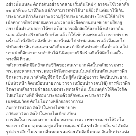
อย่างนั้นแหละ ติดต่อกันอย่าขาดสาย เริ่มต้นใหม่ ๆ อาจจะใช้เวลาสัก
๑๐ นาที ๒๐ นาทีก็พอ แต่ถ้าสามารถทำได้นานก็ยิ่งดี แต่อย่าให้เกิน
ประมาณสติกำลัง เพราะความรู้จักประมาณยังประโยชน์ให้สำเร็จ
เมื่อทำการฝึกจิตพอสมควรแก่เวลาแล้วจึงค่อยนอน พยายามฝึกอยู่
อย่างนี้สม่ำเสมออย่าให้ขาด ก็สามารถฝึกจิตให้สงบได้ หลังจากตื่น
นอน เมื่อทำ สรีระกิจเรียบร้อยแล้ว ก็ให้เข้าห้องพระแล้ว กราบพระ ๓
ครั้ง แล้วนั่งฝึกจิตดังที่กล่าวมานั้นต่อไป ทำพอสมควรแล้วจึงค่อยไป
ทำกิจอย่างอื่น ก่อนนอน หลังตื่นนอน ถ้าฝึกหัดทำอย่างนี้สม่ำเสมอ ไม่
นานนักก็จักสามารถทำกันได้ นี่คืออุบายวิธีสร้างจิตให้คิดไปแต่ใน
ทางที่ดี ที่ชอบ
พลังความคิดมีอิทธิพลต่อชีวิตของคนเรามาก ดังนั้นหลักธรรมทาง
พระพุทธศาสนา พระพุทธเจ้าจึงทรงสอนเน้นหนักในหลักแห่งการฝึก
จิต เพราะคนเราสำคัญที่จิต จิตเป็นผู้สั่ง เป็นผู้บงการ จิตเป็นประธาน
เป็นหัวหน้า จิตเหมือนนาย กาย วาจา เหมือนบ่าว (คนใช้) การที่เราฝึก
จิตตามหลักธรรมคำสอนของพระพุทธเจ้านั้น เป็นเหตุทำให้จิตใจคิด
ไปแต่ในทางที่ดี ที่ชอบ ประกอบด้วยลักษณะ ๓ ประการ คือ
เนกขัมมวิตก คิดไปในทางหลีกออกจากกาม
อัพยาปาทวิตก คิดไปในทางไม่พยาบาท
อวิหิงสาวิตก คิดไปในทางไม่เบียดเบียน
การคิดในการออกจากกามนั้น หมายความว่า พยายามอย่าให้จิตใจ
ของเรา มัวเมาลุ่มหลงอยู่แต่ในกามคุณ ๕ คือ รูป เสียง กลิ่น รส สัมผัส
รูปสวย เสียงไพเราะ กลิ่นหอม รสอร่อย สัมผัสนิ่มนวล อันเป็นบ่วงแห่ง