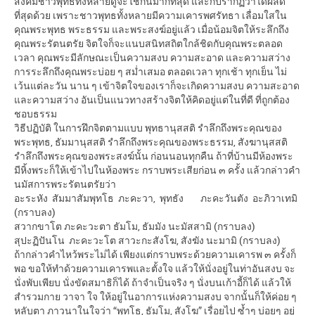
สังคมชาวพุทธทั้งหลายดูจะใช้กันมากที่สุด และก็ปรากฏว่าได้ผลดี
ที่สุดด้วย เพราะชาวพุทธทั้งหลายมีความเคารพศรัทธา เลื่อมใสใน
คุณพระพุทธ พระธรรม และพระสงฆ์อยู่แล้ว เมื่อน้อมจิตให้ระลึกถึง
คุณพระรัตนตรัย จิตใจก็จะแนบสนิทสถิตใกล้ชิดกับคุณพระตลอด
เวลา คุณพระมีลักษณะเป็นความสงบ ความสะอาด และความสว่าง
การระลึกถึงคุณพระบ่อย ๆ สม่ำเสมอ ตลอดเวลา ทุกเช้า ทุกเย็น ไม่
เว้นแต่ละวัน นาน ๆ เข้าจิตใจของเราก็จะเกิดความสงบ ความสะอาด
และความสว่าง อันเป็นแนวทางสร้างจิตให้คิดอยู่แต่ในที่ดี ที่ถูกต้อง
ชอบธรรม
วิธีปฏิบัติ ในการฝึกจิตตามแบบ พุทธานุสสติ รำลึกถึงพระคุณของ
พระพุทธ, ธัมมานุสสติ รำลึกถึงพระคุณของพระธรรม, สังฆานุสสติ
รำลึกถึงพระคุณของพระสงฆ์นั้น ก่อนนอนทุกคืน ถ้าที่บ้านมีห้องพระ
มีหิ้งพระก็ให้เข้าไปในห้องพระ กราบพระเสียก่อน ๓ ครั้ง แล้วกล่าวคำ
นมัสการพระรัตนตรัยว่า
อะระหัง สัมมาสัมพุทโธ ภะคะวา, พุทธัง ภะคะวันตัง อะภิวาเทมิ
(กราบลง)
สวากขาโต ภะคะวะตา ธัมโม, ธัมมัง นะมัสสามิ (กราบลง)
สุปะฏิปันโน ภะคะวะโต สาวะกะสังโฆ, สังฆัง นะมามิ (กราบลง)
ถ้ากล่าวคำไหว้พระไม่ได้ เพียงแต่กราบพระด้วยความเคารพ ๓ ครั้งก็
พอ ขอให้ทำด้วยความเคารพและตั้งใจ แล้วให้นั่งอยู่ในท่าอันสงบ จะ
นั่งพับเพียบ นั่งขัดสมาธิก็ได้ ถ้าจำเป็นจริง ๆ นั่งบนเก้าอี้ก็ได้ แล้วให้
สำรวมกาย วาจา ใจ ให้อยู่ในอาการแห่งความสงบ จากนั้นก็ให้ค่อย ๆ
หลับตา ภาวนาในใจว่า “พุทโธ, ธัมโม, สังโฆ” เรื่อยไป ซ้ำๆ บ่อยๆ อยู่