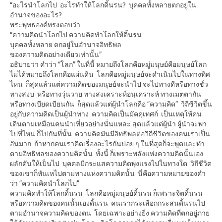
“อะไรนำโลกไป อะไรทำให้โลกดิ้นรน? บุคคลทั้งหลายตกอยู่ใน
อำนาจของอะไร?
พระพุทธองค์ทรงตอบว่า
“ความคิดนำโลกไป ความคิดทำโลกให้ดิ้นรน
บุคคลทั้งหลาย ตกอยู่ในอำนาจอิทธิพล
ของความคิดอย่างเดียวเท่านั้น”
อธิบายว่า คำว่า “โลก” ในที่นี้ หมายถึงโลกคือหมู่มนุษย์คือมนุษย์โลก
ไม่ได้หมายถึงโลกคือแผ่นดิน โลกคือหมู่มนุษย์จะดำเนินไปในทางทิศ
ไหน ก็สุดแล้วแต่ความคิดของมนุษย์จะนำไป จะไปทางดีหรือทางชั่ว
ทางสงบ หรือทางวุ่นวาย ทางสงเคราะห์อนุเคราะห์ ทางเมตตากัน
หรือทางเบียดเบียนกัน ก็สุดแล้วแต่ผู้นำโลกคือ “ความคิด” วิถีชีวิตขึ้น
อยู่กับความคิดเป็นผู้นำทาง ความคิดเป็นมัคคุเทศก์ เป็นเหตุให้คน
เดินตามเหมือนคนนำเที่ยวอย่างนั่นแหละ สุดแล้วแต่ผู้นำ ผู้นำจะพา
ไปที่ไหน ก็ไปกันที่นั้น ความคิดมันมีอิทธิพลต่อวิถีชีวิตของคนเราเป็น
อันมาก ถ้าหากคนเราคิดเรื่องอะไรกันบ่อย ๆ ในที่สุดก็จะพูดและทำ
ตามอิทธิพลของความคิดนั้น ทั้งนี้ ก็เพราะพลังแห่งความคิดนั้นเอง
ผลักดันให้เป็นไป บุคคลมีกระแสความคิดพุ่งแรงไปในทางใด วิถีชีวิต
ของเขาก็หันเหไปตามทางแห่งความคิดนั้น นี่คือความหมายของคำ
ว่า “ความคิดนำโลกไป”
ความคิดทำให้โลกดิ้นรน โลกคือหมู่มนุษย์ดิ้นรน ก็เพราะจิตดิ้นรน
หรือความคิดของคนนั้นเองดิ้นรน คนเรากระเสือกกระสนดิ้นรนไป
ตามอำนาจความคิดของตน โดยเฉพาะอย่างยิ่ง ความคิดที่ตกอยู่ภาย