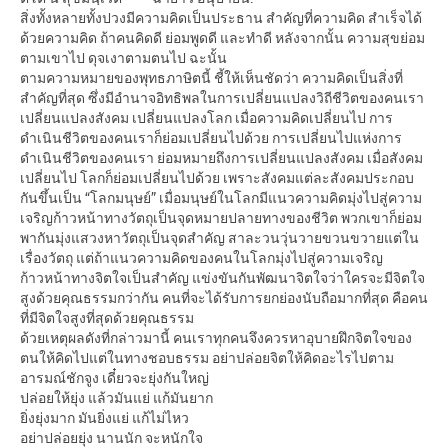
สิ่งทั้งหลายทั้งปวงมีความคิดเป็นประธาน สำคัญที่ความคิด สำเร็จได้
ด้วยความคิด ถ้าคนคิดดี ย่อมพูดดี และทำดี หลังจากนั้น ความสุขย่อม
ตามเขาไป ดุจเงาตามตนไป ฉะนั้น
ตามความหมายของพุทธภาษิตนี้ ชี้ให้เห็นชัดว่า ความคิดเป็นสิ่งที่
สำคัญที่สุด ซึ่งมีอำนาจอิทธิพลในการเปลี่ยนแปลงวิถีชีวิตของคนเรา
เปลี่ยนแปลงสังคม เปลี่ยนแปลงโลก เมื่อความคิดเปลี่ยนไป การ
ดำเนินชีวิตของคนเราก็ย่อมเปลี่ยนไปด้วย การเปลี่ยนไปแห่งการ
ดำเนินชีวิตของคนเรา ย่อมหมายถึงการเปลี่ยนแปลงสังคม เมื่อสังคม
เปลี่ยนไป โลกก็ย่อมเปลี่ยนไปด้วย เพราะสังคมแต่ละสังคมประกอบ
กันขึ้นเป็น “โลกมนุษย์” เมื่อมนุษย์ในโลกมีแนวความคิดมุ่งไปสู่ความ
เจริญก้าวหน้าทางวัตถุเป็นจุดหมายปลายทางของชีวิต พวกเขาก็ย่อม
พากันมุ่งแสวงหาวัตถุเป็นจุดสำคัญ สาละวนวุ่นวายขวนขวายแต่ใน
เรื่องวัตถุ แต่ถ้าแนวความคิดของคนในโลกมุ่งไปสู่ความเจริญ
ก้าวหน้าทางจิตใจเป็นสำคัญ แข่งขันกันพัฒนาจิตใจว่าใครจะมีจิตใจ
สูงด้วยคุณธรรมกว่ากัน คนที่จะได้รับการยกย่องนับถือมากที่สุด คือคน
ที่มีจิตใจสูงที่สุดด้วยคุณธรรม
ด้วยเหตุผลดังที่กล่าวมานี้ คนเราทุกคนจึงควรหาอุบายฝึกจิตใจของ
ตนให้คิดไปแต่ในทางชอบธรรม อย่าปล่อยจิตให้คิดอะไรไปตาม
อารมณ์ชักจูง เดี๋ยวจะยุ่งกันใหญ่
ปล่อยให้ยุ่ง แล้วมันแย่ แก้มันยาก
ยิ่งยุ่งมาก มันยิ่งแย่ แก้ไม่ไหว
อย่าปล่อยยุ่ง นานนัก จะหนักใจ