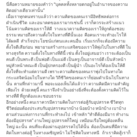
นี่คือความหมายของคำว่า “บุคคลทั้งหลายตกอยู่ในอำนาจของความ
คิดอย่างเดียวเท่านั้น”
เมื่อเราทุกคนทราบแล้วว่า ความคิดของคนเรามีอิทธิพลต่อการ
ดำเนินชีวิต และอนาคตของเรามากเช่นนี้ เราก็ควรจะสร้างแนว
โน้มความคิดของเราให้ดี วางแนวความคิดของเราให้ถูกต้องชอบ
ธรรม หมายถึงความตั้งใจในทางที่ดีนั้นเอง คือคนเราจะทำอะไรให้
ได้ผลดี สำเร็จประโยชน์แก่ตนและคนอื่น เริ่มแรกก็จะต้องมีความ
ตั้งใจดีเสียก่อน พยายามสร้างกระแสจิตของเราให้พุ่งไปในทางที่ดี ใน
ทางสุจริต ความตั้งใจในทางที่ดีนี้ เช่น ตั้งใจอยู่เสมอว่า เราจะต้องเป็น
คนดี เป็นพระดี เป็นพ่อดี เป็นแม่ดี เป็นครูเป็นอาจารย์ดี เป็นหัวหน้า
หมู่หัวหน้าคณะดี เป็นผู้ปกครองดี เป็นผู้นำ เป็นอะไรก็ต้องเป็นให้ดี
ตั้งใจที่จะทำแต่ความดี เพราะความคิดของคนเราพุ่งไปในทางใด
กระแสจิตน้อมไปในทางใด วิถีชีวิตของคนเราก็ย่อมดำเนินไปในทาง
นั้น ตามที่กล่าวมานี้ พอจะมองเห็นได้แล้วว่า ความคิดมีความสำคัญ
เพียงไร ด้วยเหตุนี้ คนเราจึงจำเป็นอย่างยิ่งที่จะต้องตั้งความคิดไว้ใน
ทางที่ดี ที่ถูกต้องและชอบธรรม
อีกอย่างหนึ่ง คนเราควรมีความคิดในการต่อสู้กับอุปสรรค ชีวิตทุก
ชีวิตย่อมต้องประสบกับอุปสรรคมากบ้าง น้อยบ้าง หนักบ้าง เบาบ้าง
ตามส่วนแห่งการงานที่กระทำลงไป เข้าหลัก “ทำดีต้องมีมาร ทำงาน
ต้องมีอุปสรรค” งานใหญ่ อุปสรรคก็ใหญ่ เหมือนเรือใหญ่ต้องคลื่น
ใหญ่ ฉะนั้น คนที่จะต้องผ่านอุปสรรคไปได้นั้น ต้องเป็นคนที่มีความ
คิดในทางต่อสู้ ในทางเผชิญหน้า ไม่ใช่คิดในทางหนี ถ้าเราคิดสู้เราก็