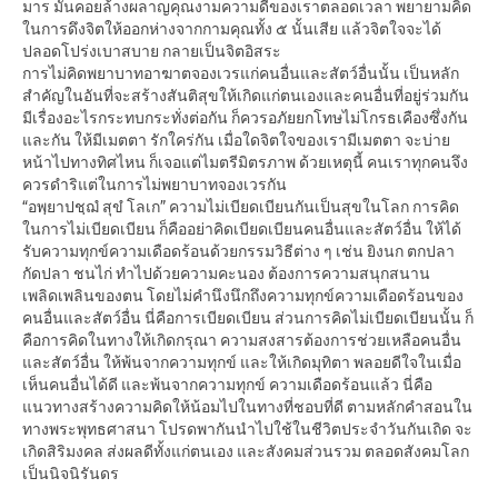
มาร มันคอยล้างผลาญคุณงามความดีของเราตลอดเวลา พยายามคิด
ในการดึงจิตให้ออกห่างจากกามคุณทั้ง ๕ นั้นเสีย แล้วจิตใจจะได้
ปลอดโปร่งเบาสบาย กลายเป็นจิตอิสระ
การไม่คิดพยาบาทอาฆาตจองเวรแก่คนอื่นและสัตว์อื่นนั้น เป็นหลัก
สำคัญในอันที่จะสร้างสันติสุขให้เกิดแก่ตนเองและคนอื่นที่อยู่ร่วมกัน
มีเรื่องอะไรกระทบกระทั่งต่อกัน ก็ควรอภัยยกโทษไม่โกรธเคืองซึ่งกัน
และกัน ให้มีเมตตา รักใคร่กัน เมื่อใดจิตใจของเรามีเมตตา จะบ่าย
หน้าไปทางทิศไหน ก็เจอแต่ไมตรีมิตรภาพ ด้วยเหตุนี้ คนเราทุกคนจึง
ควรดำริแต่ในการไม่พยาบาทจองเวรกัน
“อพฺยาปชฺฌํ สุขํ โลเก” ความไม่เบียดเบียนกันเป็นสุขในโลก การคิด
ในการไม่เบียดเบียน ก็คืออย่าคิดเบียดเบียนคนอื่นและสัตว์อื่น ให้ได้
รับความทุกข์ความเดือดร้อนด้วยกรรมวิธีต่าง ๆ เช่น ยิงนก ตกปลา
กัดปลา ชนไก่ ทำไปด้วยความคะนอง ต้องการความสนุกสนาน
เพลิดเพลินของตน โดยไม่คำนึงนึกถึงความทุกข์ความเดือดร้อนของ
คนอื่นและสัตว์อื่น นี่คือการเบียดเบียน ส่วนการคิดไม่เบียดเบียนนั้น ก็
คือการคิดในทางให้เกิดกรุณา ความสงสารต้องการช่วยเหลือคนอื่น
และสัตว์อื่น ให้พ้นจากความทุกข์ และให้เกิดมุทิตา พลอยดีใจในเมื่อ
เห็นคนอื่นได้ดี และพ้นจากความทุกข์ ความเดือดร้อนแล้ว นี่คือ
แนวทางสร้างความคิดให้น้อมไปในทางที่ชอบที่ดี ตามหลักคำสอนใน
ทางพระพุทธศาสนา โปรดพากันนำไปใช้ในชีวิตประจำวันกันเถิด จะ
เกิดสิริมงคล ส่งผลดีทั้งแก่ตนเอง และสังคมส่วนรวม ตลอดสังคมโลก
เป็นนิจนิรันดร