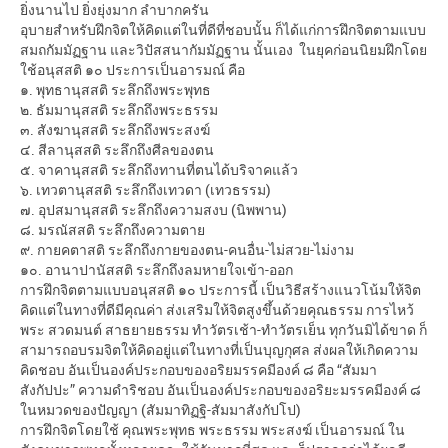
ยิ่งนานไป ยิ่งยุ่งมาก ลำบากครัน
อุบายสำหรับฝึกจิตให้คิดแต่ในที่ดีที่ชอบนั้น ก็ได้แก่การฝึกจิตตามแบบ
สมถกัมมัฏฐาน และวิปัสสนากัมมัฏฐาน นั้นเอง ในยุคก่อนนิยมฝึกโดย
ใช้อนุสสติ ๑๐ ประการเป็นอารมณ์ คือ
๑. พุทธานุสสติ ระลึกถึงพระพุทธ
๒. ธัมมานุสสติ ระลึกถึงพระธรรม
๓. สังฆานุสสติ ระลึกถึงพระสงฆ์
๔. สีลานุสสติ ระลึกถึงศีลของตน
๕. จาคานุสสติ ระลึกถึงทานที่ตนได้บริจาคแล้ว
๖. เทวตานุสสติ ระลึกถึงเทวดา (เทวธรรม)
๗. อุปสมานุสสติ ระลึกถึงความสงบ (นิพพาน)
๘. มรณัสสติ ระลึกถึงความตาย
๙. กายคตาสติ ระลึกถึงกายของตน-คนอื่น-ไม่สวย-ไม่งาม
๑๐. อานาปานัสสติ ระลึกถึงลมหายใจเข้า-ออก
การฝึกจิตตามแบบอนุสสติ ๑๐ ประการนี้ เป็นวิธีสร้างแนวโน้มให้จิต
คิดแต่ในทางที่ดีมีคุณค่า ส่งเสริมให้จิตสูงขึ้นด้วยคุณธรรม การไหว้
พระ สวดมนต์ สาธยายธรรม ทำวัตรเช้า-ทำวัตรเย็น ทุกวันมิได้ขาด ก็
สามารถอบรมจิตให้คิดอยู่แต่ในทางที่เป็นบุญกุศล ส่งผลให้เกิดความ
คิดชอบ อันเป็นองค์ประกอบของอริยมรรคมีองค์ ๘ คือ “สัมมา
สังกัปปะ” ความดำริชอบ อันเป็นองค์ประกอบของอริยะมรรคมีองค์ ๘
ในหมวดของปัญญา (สัมมาทิฏฐิ-สัมมาสังกัปโป)
การฝึกจิตโดยใช้ คุณพระพุทธ พระธรรม พระสงฆ์ เป็นอารมณ์ ใน