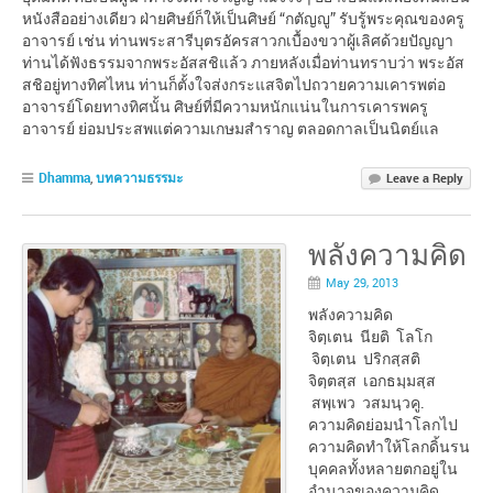
Dhamma
,
บทความธรรมะ
Leave a Reply
พลังความคิด
May 29, 2013
พลังความคิด
จิตฺเตน นียติ โลโก
จิตฺเตน ปริกสฺสติ
จิตฺตสฺส เอกธมฺมสฺส
สพฺเพว วสมนฺวคู.
ความคิดย่อมนำโลกไป
ความคิดทำให้โลกดิ้นรน
บุคคลทั้งหลายตกอยู่ใน
อำนาจของความคิด