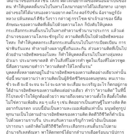
ใต้อำนาจของกิเลส เช่น โลภะ คิดโลภอยากได้ของคนอื่นมาเป็นของ
ตน ทำให้บุคคลดิ้นรนไปในทางโลภมากอยากได้ไม่เลือกทาง เอาทุก
อย่างขอให้ได้มาสนองความอยาก คดโกง คอร์รัปชั่น ฉ้อราษฎร์บัง
หลวง ปล้นสดมภ์ ตีชิง วิ่งราว กล่าวตู่ กรรโชค ฆ่าเจ้าเอาของ นี่คือ
ลักษณะของความคิดที่เต็มไปด้วยความโลภ ก็บังคับให้บุคคล
กระเสือกกระสนดิ้นรนไปในทางทำความชั่วนานาประการ แล้วแต่
อำนาจของความโลภจะชักจูงไป ความคิดที่เป็นไปด้วยอิทธิพลของ
โทสะ ก็ทำให้บุคคลกระเสือกกระสนดิ้นรนไปในการเบียดเบียน การ
ฆ่าฟันรันแทง ทำลายล้างผลาญซึ่งกันและกัน ส่วนความคิดที่เป็นไป
ด้วยอำนาจอิทธิพลของโมหะ ก็ทำให้บุคคลดิ้นรนไปในทางลุ่มหลง
มัวเมา ประมาทขาดสติ ทำในสิ่งที่ไม่ควรทำ พูดในเรื่องที่ไม่ควรพูด
นี่คือความหมายคำว่า “ความคิดทำให้โลกดิ้นรน”
บุคคลทั้งหลายตกอยู่ในอำนาจอิทธิพลของความคิดอย่างเดียวเท่านั้น
ข้อนี้ หมายความว่า ความคิดเป็นผู้ลิขิตชีวิตของคนทุกคน คนเราจะ
ชั่ว จะดี จะมี จะจน จะโง่ จะฉลาด จะเสื่อม จะเจริญ อะไร ก็ตกอยู่ภาย
ใต้อำนาจอิทธิพลของความคิดแต่อย่างเดียว คำว่า “ความคิด” ในที่นี้
ก็โปรดเข้าใจให้ถูกต้องด้วยว่า หมายถึงเจตนาความตั้งใจ คือตั้งใจคิด
ไม่ใช่ความเพ้อฝัน ลม ๆ แล้ง ๆ เช่น คิดอยากเป็นเศรษฐีในทางลัด คิด
อยากรับมรดก แบบนี้มันเป็นความละเมอเพ้อฝันเท่านั้น มนุษย์ทุกรูป
ทุกนามเป็นไปตามอำนาจอิทธิพลของความคิด คิดดีวิถีชีวิตก็ดำเนิน
ไปด้วยความราบรื่น ประสบกับความเจริญก้าวหน้าอันเป็นยอด
ปรารถนา แต่ถ้าคิดไม่ดีวิถีชีวิตก็กระเสือกกระสนดิ้นรนไปตาม
อำนาจกิเลสตัณหา พาให้ตกทุกข์ได้ยากลำบากเดือดร้อนนานัปการ