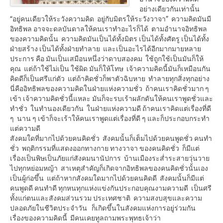
อย่างเดียวกันเท่านั้น
“อยู่คนเดียวให้ระวังความคิด อยู่กับมิตรให้ระวังวาจา” ความคิดมันมี
อิทธิพล อาจจะดลบันดาลให้คนเราทำอะไรก็ได้ ตามอำนาจอิทธิพล
ของความคิดนั้น ความคิดมันเป็นได้ทั้งมิตร เป็นได้ทั้งศัตรู เป็นได้ทั้ง
ฝ่ายสร้าง เป็นได้ทั้งฝ่ายทำลาย และเป็นอะไรได้อีกมากมายหลาย
ประการ คือ มันเป็นเสมือนหนึ่งว่าดาบสองคม ใช้ถูกใช้เป็นมันก็ให้
คุณ แต่ถ้าใช้ไม่เป็น ใช้ผิด มันก็ให้โทษ เจ้าความคิดนี้มันก็เหมือนกัน
คิดดีก็เป็นศรีแก่ตัว แต่ถ้าคิดชั่วก็พาตัวฉิบหาย ทำลายทุกสิ่งทุกอย่าง
นี่คืออิทธิพลของความคิดในฝ่ายแห่งความชั่ว ถ้าคนเราคิดชั่วมาก ๆ
เข้า เจ้าความคิดชั่วนี้แหละ มันก็จะรบเร้าผลักดันให้คนเราพูดชั่วและ
ทำชั่ว ในทำนองเดียวกัน ในฝ่ายแห่งความดี ถ้าคนเราคิดแต่เรื่องที่ดี
ๆ นาน ๆ เข้าก็จะเร้าให้คนเราพูดแต่เรื่องที่ดี ๆ และก็ประกอบกระทำ
แต่ความดี
สังคมใดที่มากไปด้วยคนคิดชั่ว สังคมนั้นก็เต็มไปด้วยคนพูดชั่ว คนทำ
ชั่ว พฤติกรรมที่แสดงออกทางกาย ทางวาจา ของคนคิดชั่ว ก็มีแต่
เรื่องเป็นพิษเป็นภัยแก่สังคมนานัปการ บ้านเมืองระส่ำระสายวุ่นวาย
ไปทุกหย่อมหญ้า สาเหตุสำคัญก็เกิดจากอิทธิพลของคนคิดชั่วนั้นเอง
เป็นผู้ก่อขึ้น แต่ถ้าหากสังคมใดมากไปด้วยคนคิดดี สังคมนั้นก็มีแต่
คนพูดดี คนทำดี ทุกหนทุกแห่งแข่งกันประกอบคุณงามความดี เป็นศรี
ทั้งแก่ตนและสังคมส่วนรวม ประเทศชาติ ความสงบสุขและความ
ปลอดภัยในชีวิตประจำวัน ก็เกิดขึ้นในสังคมแห่งการอยู่ร่วมกัน
เรื่องของความคิดนี้ มีคนเคยทูลถามพระพุทธเจ้าว่า