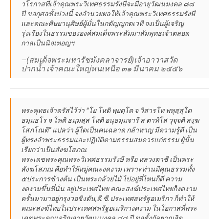
วโรกาสที่เจ้าคุณพระวิเทศธรรมรังษีจะมีอายุวัฒนมงคล ๘๘
ปี ขอกุศลทั้งปวงนี้ จงอำนวยผลให้เจ้าคุณพระวิเทศธรรมรังษี
และคณะศิษยานุศิษย์ผู้มั่นในกตัญญูกตเวที จงเป็นผู้เจริญ
รุ่งเรืองในธรรมขององค์สมเด็จพระสัมมาสัมพุทธเจ้าตลอด
กาลเป็นนิจเทอญฯ
—(สมเด็จพระมหารัชมังคลาจารย์)เจ้าอาวาสวัด
ปากน้ำ เจ้าคณะใหญ่หนเหนือ ๓๑ มีนาคม ๒๕๕๖
พระพุทธเจ้าตรัสไว้ว่า “โย โหติ พฺยตฺโต จ วิสารโท พหุสฺสุโต
ธมฺมธโร จ โหติ ธมฺมสฺส โหติ อนุธมฺมจารี ส ตาทิโส วุจฺจติ สงฺฆ
โสภโณติ” แปลว่า ผู้ใดเป็นคนฉลาด กล้าหาญ มีความรู้ดี เป็น
ผู้ทรงจำพระธรรมและปฏิบัติตามธรรมสมควรแก่ธรรม ผู้นั้น
เรียกว่าเป็นสังฆโสภณ
พระเดชพระคุณพระวิเทศธรรมรังษี หรือ หลวงตาชี เป็นพระ
สังฆโสภณ คือทำให้หมู่คณะงดงาม เพราะท่านมีคุณธรรมทั้ง
๕ประการข้างต้น เป็นพระกล้วยไม้ ไปอยู่ที่ไหนก็ดี ความ
งดงามขึ้นที่นั่น อยู่ประเทศไทย คณะสงฆ์ประเทศไทยก็งดงาม
ครั้นมามาอยู่กรุงวอชิงตัน,ดี.ซี.ประเทศสหรัฐอเมริกา ก็ทำให้
คณะสงฆ์ไทยในประเทศสหรัฐอเมริกางดงาม ในโอกาสที่พระ
เดชพระคุณเจริญอายุวัฒนมงคล ๘๘ ปี ขอตั้งกัลยาณจิต