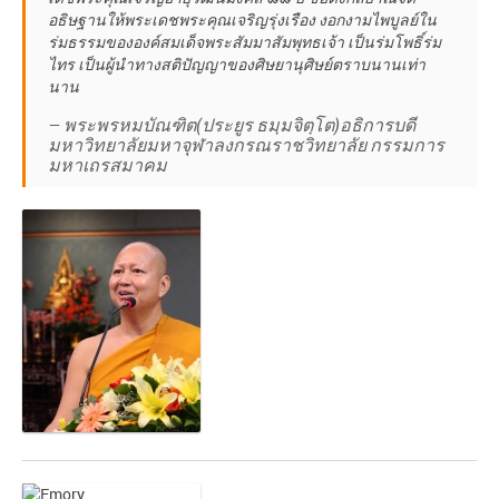
อธิษฐานให้พระเดชพระคุณเจริญรุ่งเรือง งอกงามไพบูลย์ใน
ร่มธรรมขององค์สมเด็จพระสัมมาสัมพุทธเจ้า เป็นร่มโพธิ์ร่ม
ไทร เป็นผู้นำทางสติปัญญาของศิษยานุศิษย์ตราบนานเท่า
นาน
— พระพรหมบัณฑิต(ประยูร ธมฺมจิตฺโต)อธิการบดี
มหาวิทยาลัยมหาจุฬาลงกรณราชวิทยาลัย กรรมการ
มหาเถรสมาคม