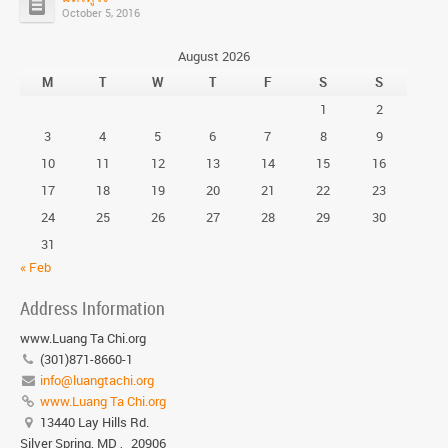
October 5, 2016
August 2026
M
T
W
T
F
S
S
1
2
3
4
5
6
7
8
9
10
11
12
13
14
15
16
17
18
19
20
21
22
23
24
25
26
27
28
29
30
31
« Feb
Address Information
www.Luang Ta Chi.org
(301)871-8660-1
info@luangtachi.org
www.Luang Ta Chi.org
13440 Lay Hills Rd.
Silver Spring, MD
,
20906