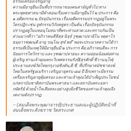
ธรรมเครื่องเจริญอายุ
ความมีอายุยืนเป็นที่ปรารถนาของคนสามัญทั่วไป ทาง
พระพุทธศาสนามีคำสอนเรื่องความมีอายุยืนไว้ ๒ ประการ คือ
๑.อดีตกรรม ๒.ปัจจุบันกรรม เรื่องอดีตกรรมปรากฏอยู่ในพระ
ไตรปฎิก เช่น จูฬกรรมวิภังคสูตร เป็นต้น เรื่องปัจจุบันกรรม
ปรากฏอยู่ในบทอนุโมทนาที่พระท่านสวด และทราบกันเป็น
ส่วนมากที่ว่า “อภิวาทนสีลีสฺส นิจฺจํ วุฑฺฒาปจายิโน จตฺตาโร
ธมฺมาวฑฺฒนฺติ อายุ วณฺโณ สุขํ พลํ” พอจะประมวลความได้ว่า
ธรรมที่เป็นเหตุให้มีอายุยืนมี ๒ ประการ คือ อภิวาทนสีละ การ
นิยมการไหว้กราบ และวุฑฒาปจายนะ ความอ่อนน้อมต่อท่าน
ผู้เจริญ ท่านเจ้าคุณพระวิเทศธรรมรังษี(สุรศักดิ์ ชีวานนฺโท)
ประธานสงฆ์วัดไทยกรุงวอชิงตัน,ดี.ซี. ที่ปรึกษาสมัชชาสงฆ์
ไทยในสหรัฐอเมริกา เจริญอายุครบ ๘๘ ปี อีกเพราะมีธรรม
เครื่องเจริญอายุคุ้มครอง และท่านเจ้าคุณได้บำเพ็ญประโยชน์
แก่สถาบันชาติสถาบันพระศาสนา และสถาบันพระมหา
กษัตริย์ ด้วยน้ำใจเสียสละอย่างสูงยิ่งชีวิตของท่านเจ้าคุณจึง
งดงามดังปรากฏ.
— (สมเด็จพระพุฒาจารย์)ประธานคณะผู้ปฏิบัติหน้าที่
สมเด็จพระสังฆราช วัดสระเกศ