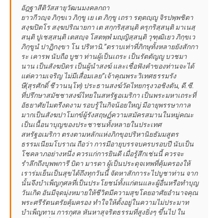
อัฎฐาสีติวัสสายุวัฒนมงคลกถา
ยาวกีวญฺจ ภิกฺขเว ภิกฺขู เย เต ภิกฺขู เถรา รตฺตญฺญู จิรปพฺพชิตา
สงฺฆปิตโร สงฺฆปริณายกา เต สกฺกริสฺสนฺติ ครุกริสฺสนฺติ มาเนสฺ
สนฺติ ปูเชสฺสนฺติ เตสญฺจ โสตพฺพํ มญฺญิสฺสนฺติ วุฑฺฒิเยว ภิกฺขเว
ภิกฺขูนํ ปาฏิกงฺขา โน ปริหานิ.”ตราบเท่าที่ภิกษุทั้งหลายยังสักกา
ระ เคารพ นับถือ บูชา ท่านผู้เป็นเถระ เป็นรัตตัญญู บวชมา
นาน เป็นสังฆบิดร เป็นผู้นำสงฆ์ และเชื่อฟังคำของท่านจะได้
แต่ความเจริญ ไม่มีเสื่อมเลย”เจ้าคุณพระวิเทศธรรมรัง
ษี(สุรศักดิ์ ชีวานนฺโท) ประธานสงฆ์วัดไทยกรุงวอชิงตัน, ดี.ซี.
ที่ปรึกษาสมัชชาสงฆ์ไทยในสหรัฐอเมริกา เป็นพระมหาเถระที่
อัธยาศัยไมตรีงดงาม รอบรู้ในกิจน้อยใหญ่ มีอายุพรรษากาล
มากเป็นสังฆปาโมกข์ผู้รังสฤษฏ์ความสมัครสมานในหมู่คณะ
เป็นเนื้อนาบุญของประชาชนทั้งหลายในประเทศ
สหรัฐอเมริกา ตรงตามหลักแห่งภิกขุอปริหานิยธัมมสูตร
ธรรมเนียมโบราณ ถือว่า การมีอายุบรรจบครบรอบปี นับเป็น
โชคลาภอย่างหนึ่ง ควรแก่การยินดี เมื่อรู้สึกเช่นนี้ ควรจะ
รำลึกถึงบุพพการี บิดา มารดา ผู้เป็นประดุจเทพที่คุ้มครองให้
เราร่มเย็นเป็นสุขได้ถึงทุกวันนี้ จัดหาสักการะไปบูชาท่าน จาก
นั้นจึงบำเพ็ญกุศลที่เป็นประโยชน์ทั้งแก่ตนและผู้อื่นหรือทำบุญ
วันเกิด อันมีจุดมุ่งหมายให้ชีวิตมีความสุขโดยอาศัยอำนาจคุณ
พระศรีรัตนตรัยคุ้มครอง ทำใจให้ตั้งอยู่ในความไม่ประมาท
บำเพ็ญทาน การกุศล หันหาสุจริตธรรมที่สูงยิ่งๆ ขึ้นไป ใน