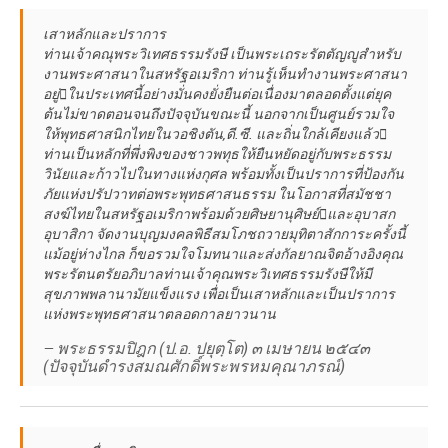
เสาหลักและปราการ
ท่านเจ้าคณุพระวิเทศธรรมรังษี เป็นพระเถระรัตตัญญูสำหรับ
งานพระศาสนาในสหรัฐอเมริกา ท่านรู้เห็นทํางานพระศาสนา
อยู่ในประเทศนี้อย่างมั่นคงยั่งยืนต่อเนื่องมาตลอดตั้งแต่ยุค
ต้นไม่ขาดตอนจนถึงปัจจุบันขณะนี้ นอกจากเป็นศูนย์รวมใจ
ให้พุทธศาสนิกไทยในวอชิงตัน,ดี.ซี. และถิ่นใกล้เคียงแล้ว
ท่านเป็นหลักที่พึ่งพิงของชาวพทุธให้ยืนหยัดอยู่กับพระธรรม
วินัยและก้าวไปในทางแห่งกุศล พร้อมทั้งเป็นปราการที่ป้องกัน
ภัยแห่งปรัปวาทต่อพระพุทธศาสนธรรม ในโอกาสที่สมัชชา
สงฆ์ไทยในสหรัฐอเมริกาพร้อมด้วยศิษยานุศิษย์และอุบาสก
อุบาสิกา จัดงานบุญมงคลพิธีสมโภชถวายมุทิตาสักการะครั้งนี้
แม้อยู่ห่างไกล ก็ขอรวมใจโมทนาและส่งกัลยาณจิตอ้างอิงคุณ
พระรัตนตรัยอภิบาลท่านเจ้าคุณพระวิเทศธรรมรังษีให้มี
สุขภาพพลานามัยแข็งแรง เพื่อเป็นเสาหลักและเป็นปราการ
แห่งพระพุทธศาสนาตลอดกาลยาวนาน
— พระธรรมปิฎก (ป.อ. ปยุตฺโต) ๓ เมษายน ๒๕๔๓
(ปัจจุบันดํารงสมณศักดิ์พระพรหมคุณาภรณ์)