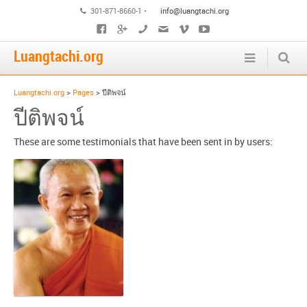
301-871-8660-1 •
info@luangtachi.org
Luangtachi.org
Luangtachi.org
>
Pages
>
ปีติพจน์
ปีติพจน์
These are some testimonials that have been sent in by users: